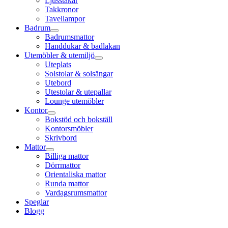
Ljusstakar
Takkronor
Tavellampor
Badrum
Badrumsmattor
Handdukar & badlakan
Utemöbler & utemiljö
Uteplats
Solstolar & solsängar
Utebord
Utestolar & utepallar
Lounge utemöbler
Kontor
Bokstöd och bokställ
Kontorsmöbler
Skrivbord
Mattor
Billiga mattor
Dörrmattor
Orientaliska mattor
Runda mattor
Vardagsrumsmattor
Speglar
Blogg