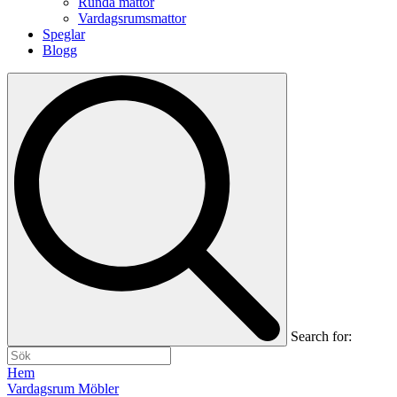
Runda mattor
Vardagsrumsmattor
Speglar
Blogg
Search for:
Hem
Vardagsrum Möbler