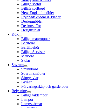
Billiga soffor
Billiga soffbord
New England möbler
Prydnadskuddar & Plädar
Designmöbler
Designsoffor
Designstolar
Kök
Billiga matgrupper
Barstolar
Bartillbehör
Billiga Serviser
Matbord
Stolar
Sovrum
Sminkbord
Sovrumsmöbler
Sänggavlar
Byråer
Förvaringsskåp och garderober
Belysning
Billiga taklampor
Lampor
Lampskärmar