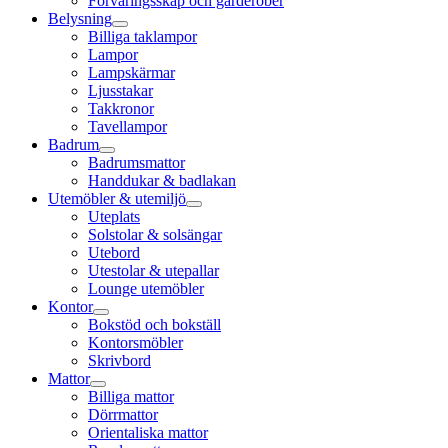
Förvaringsskåp och garderober
Belysning
Billiga taklampor
Lampor
Lampskärmar
Ljusstakar
Takkronor
Tavellampor
Badrum
Badrumsmattor
Handdukar & badlakan
Utemöbler & utemiljö
Uteplats
Solstolar & solsängar
Utebord
Utestolar & utepallar
Lounge utemöbler
Kontor
Bokstöd och bokställ
Kontorsmöbler
Skrivbord
Mattor
Billiga mattor
Dörrmattor
Orientaliska mattor