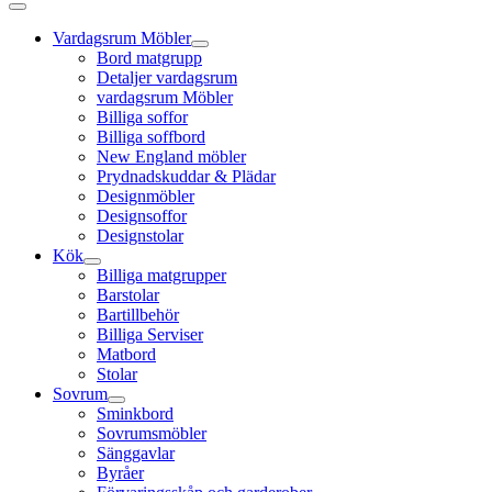
Vardagsrum Möbler
Bord matgrupp
Detaljer vardagsrum
vardagsrum Möbler
Billiga soffor
Billiga soffbord
New England möbler
Prydnadskuddar & Plädar
Designmöbler
Designsoffor
Designstolar
Kök
Billiga matgrupper
Barstolar
Bartillbehör
Billiga Serviser
Matbord
Stolar
Sovrum
Sminkbord
Sovrumsmöbler
Sänggavlar
Byråer