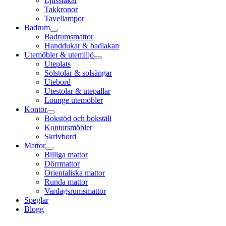
Ljusstakar
Takkronor
Tavellampor
Badrum
Badrumsmattor
Handdukar & badlakan
Utemöbler & utemiljö
Uteplats
Solstolar & solsängar
Utebord
Utestolar & utepallar
Lounge utemöbler
Kontor
Bokstöd och bokställ
Kontorsmöbler
Skrivbord
Mattor
Billiga mattor
Dörrmattor
Orientaliska mattor
Runda mattor
Vardagsrumsmattor
Speglar
Blogg