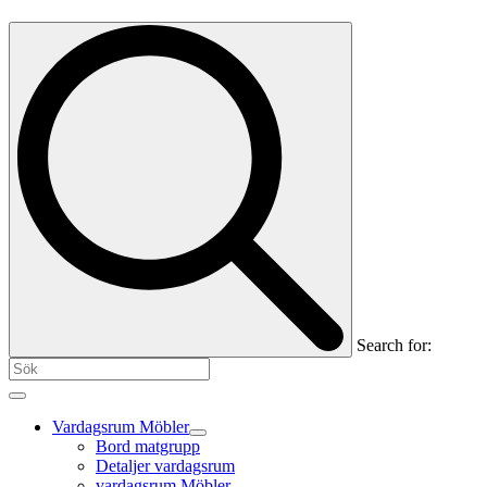
Search for:
Vardagsrum Möbler
Bord matgrupp
Detaljer vardagsrum
vardagsrum Möbler