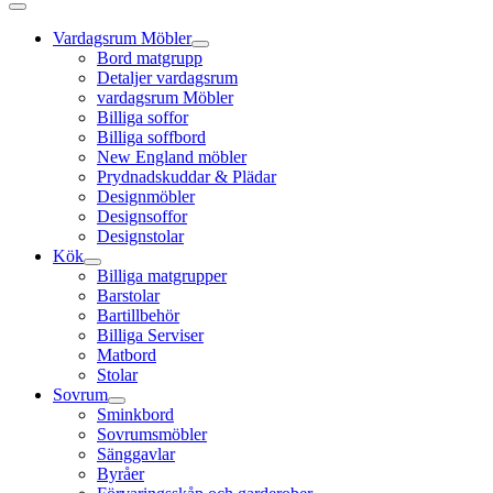
Vardagsrum Möbler
Bord matgrupp
Detaljer vardagsrum
vardagsrum Möbler
Billiga soffor
Billiga soffbord
New England möbler
Prydnadskuddar & Plädar
Designmöbler
Designsoffor
Designstolar
Kök
Billiga matgrupper
Barstolar
Bartillbehör
Billiga Serviser
Matbord
Stolar
Sovrum
Sminkbord
Sovrumsmöbler
Sänggavlar
Byråer