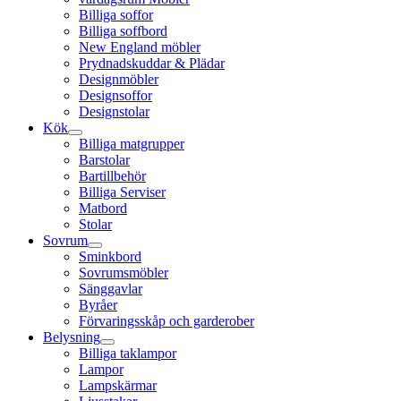
Billiga soffor
Billiga soffbord
New England möbler
Prydnadskuddar & Plädar
Designmöbler
Designsoffor
Designstolar
Kök
Billiga matgrupper
Barstolar
Bartillbehör
Billiga Serviser
Matbord
Stolar
Sovrum
Sminkbord
Sovrumsmöbler
Sänggavlar
Byråer
Förvaringsskåp och garderober
Belysning
Billiga taklampor
Lampor
Lampskärmar