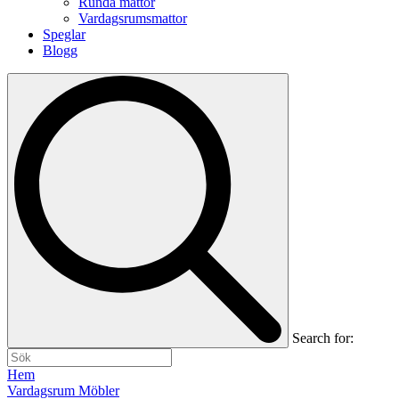
Runda mattor
Vardagsrumsmattor
Speglar
Blogg
Search for:
Hem
Vardagsrum Möbler