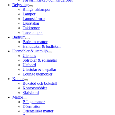
Förvaringsskåp och garderober
Belysning
Billiga taklampor
Lampor
Lampskärmar
Ljusstakar
Takkronor
Tavellampor
Badrum
Badrumsmattor
Handdukar & badlakan
Utemöbler & utemiljö
Uteplats
Solstolar & solsängar
Utebord
Utestolar & utepallar
Lounge utemöbler
Kontor
Bokstöd och bokställ
Kontorsmöbler
Skrivbord
Mattor
Billiga mattor
Dörrmattor
Orientaliska mattor