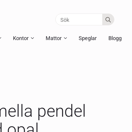
Search
for:
Kontor
Mattor
Speglar
Blogg
ella pendel
d opal