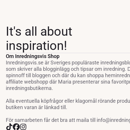
3
2
559 kr.
847 kr.
It's all about
inspiration!
Om Inredningsvis Shop
Inredningsvis.se är Sveriges populäraste inredningsbl
som skriver alla blogginlägg och tipsar om inredning.
spinnoff till bloggen och där du kan shoppa heminredni
affiliate webshopp där Maria presenterar sina favoritp
inredningsbutikerna.
Alla eventuella köpfrågor eller klagomål rörande prod
butiken varan är länkad till.
För samarbeten får det bra att maila till info@inrednin