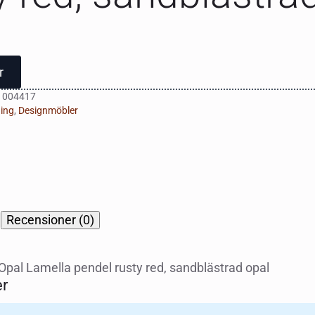
r
1004417
ing
,
Designmöbler
Recensioner (0)
g
pal Lamella pendel rusty red, sandblästrad opal
r