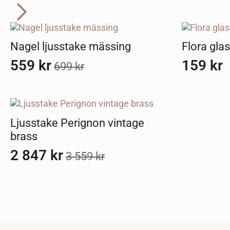
Nagel ljusstake mässing
Flora glas
559
kr
159
kr
699
kr
Det
Det
ursprungliga
nuvarande
priset
priset
var:
är:
Ljusstake Perignon vintage
brass
699 kr.
559 kr.
2 847
kr
3 559
kr
Det
Det
ursprungliga
nuvarande
priset
priset
var:
är: