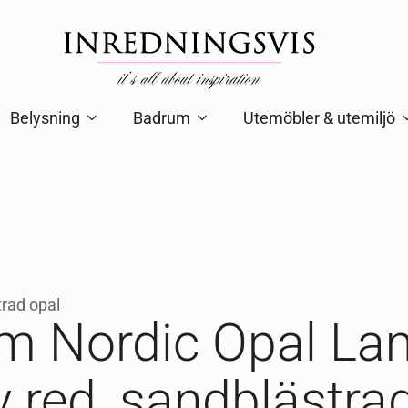
Belysning
Badrum
Utemöbler & utemiljö
trad opal
 Nordic Opal Lam
y red, sandblästra