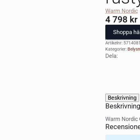
Warm Nordic
4 798
kr
Shoppa hä
Artikelnr:
571408
Kategorier:
Belysn
Dela:
Beskrivning
Beskrivnin
Warm Nordic O
Recensione