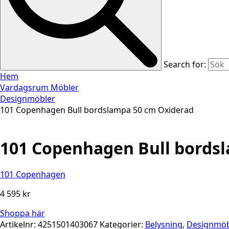
Search for:
Hem
Vardagsrum Möbler
Designmöbler
101 Copenhagen Bull bordslampa 50 cm Oxiderad
101 Copenhagen Bull bords
101 Copenhagen
4 595
kr
Shoppa här
Artikelnr:
4251501403067
Kategorier:
Belysning
,
Designmöb