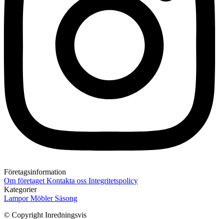
Företagsinformation
Om företaget
Kontakta oss
Integritetspolicy
Kategorier
Lampor
Möbler
Säsong
© Copyright Inredningsvis