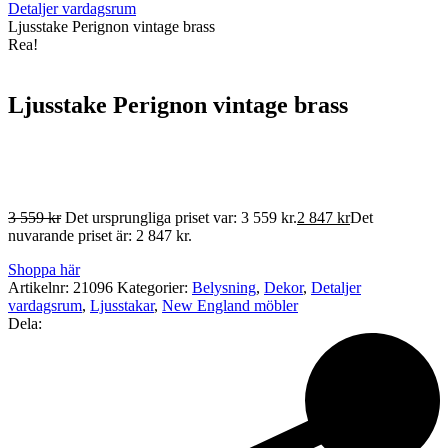
Detaljer vardagsrum
Ljusstake Perignon vintage brass
Rea!
Ljusstake Perignon vintage brass
3 559
kr
Det ursprungliga priset var: 3 559 kr.
2 847
kr
Det
nuvarande priset är: 2 847 kr.
Shoppa här
Artikelnr:
21096
Kategorier:
Belysning
,
Dekor
,
Detaljer
vardagsrum
,
Ljusstakar
,
New England möbler
Dela: