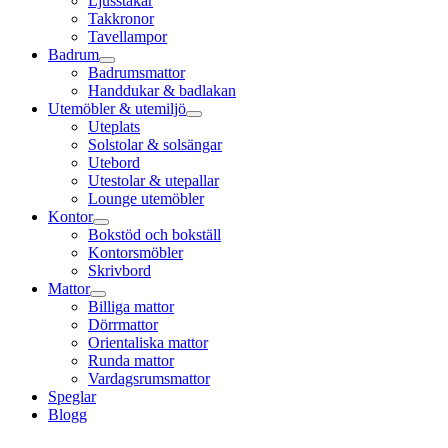
Ljusstakar
Takkronor
Tavellampor
Badrum
Badrumsmattor
Handdukar & badlakan
Utemöbler & utemiljö
Uteplats
Solstolar & solsängar
Utebord
Utestolar & utepallar
Lounge utemöbler
Kontor
Bokstöd och bokställ
Kontorsmöbler
Skrivbord
Mattor
Billiga mattor
Dörrmattor
Orientaliska mattor
Runda mattor
Vardagsrumsmattor
Speglar
Blogg