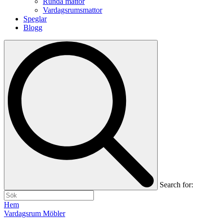
Runda mattor
Vardagsrumsmattor
Speglar
Blogg
Search for:
Hem
Vardagsrum Möbler