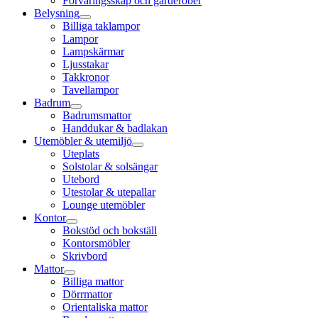
Förvaringsskåp och garderober
Belysning
Billiga taklampor
Lampor
Lampskärmar
Ljusstakar
Takkronor
Tavellampor
Badrum
Badrumsmattor
Handdukar & badlakan
Utemöbler & utemiljö
Uteplats
Solstolar & solsängar
Utebord
Utestolar & utepallar
Lounge utemöbler
Kontor
Bokstöd och bokställ
Kontorsmöbler
Skrivbord
Mattor
Billiga mattor
Dörrmattor
Orientaliska mattor