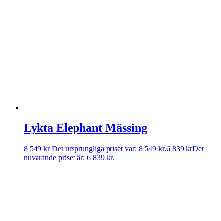
Lykta Elephant Mässing
8 549
kr
Det ursprungliga priset var: 8 549 kr.
6 839
kr
Det
nuvarande priset är: 6 839 kr.