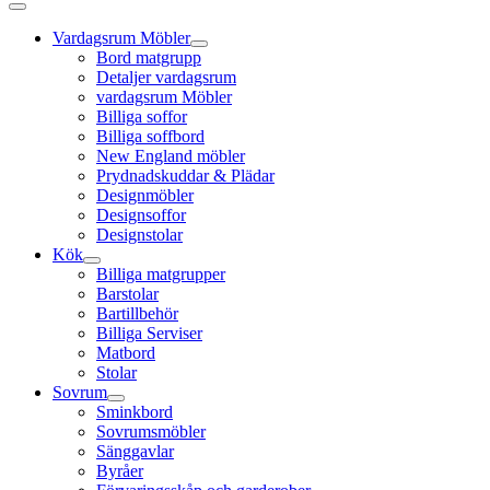
Vardagsrum Möbler
Bord matgrupp
Detaljer vardagsrum
vardagsrum Möbler
Billiga soffor
Billiga soffbord
New England möbler
Prydnadskuddar & Plädar
Designmöbler
Designsoffor
Designstolar
Kök
Billiga matgrupper
Barstolar
Bartillbehör
Billiga Serviser
Matbord
Stolar
Sovrum
Sminkbord
Sovrumsmöbler
Sänggavlar
Byråer