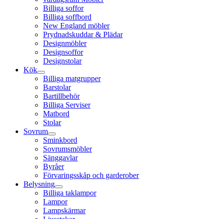
Billiga soffor
Billiga soffbord
New England möbler
Prydnadskuddar & Plädar
Designmöbler
Designsoffor
Designstolar
Kök
Billiga matgrupper
Barstolar
Bartillbehör
Billiga Serviser
Matbord
Stolar
Sovrum
Sminkbord
Sovrumsmöbler
Sänggavlar
Byråer
Förvaringsskåp och garderober
Belysning
Billiga taklampor
Lampor
Lampskärmar