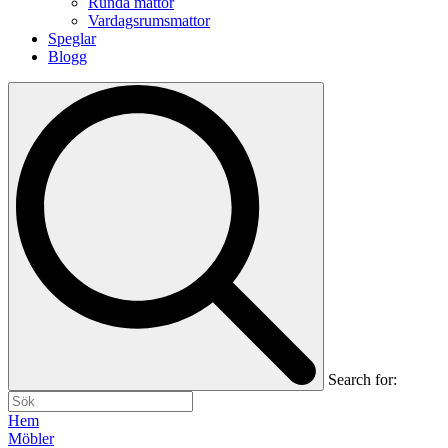
Runda mattor
Vardagsrumsmattor
Speglar
Blogg
Search for:
Hem
Möbler