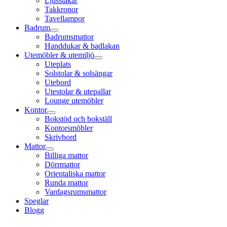
Ljusstakar
Takkronor
Tavellampor
Badrum
Badrumsmattor
Handdukar & badlakan
Utemöbler & utemiljö
Uteplats
Solstolar & solsängar
Utebord
Utestolar & utepallar
Lounge utemöbler
Kontor
Bokstöd och bokställ
Kontorsmöbler
Skrivbord
Mattor
Billiga mattor
Dörrmattor
Orientaliska mattor
Runda mattor
Vardagsrumsmattor
Speglar
Blogg