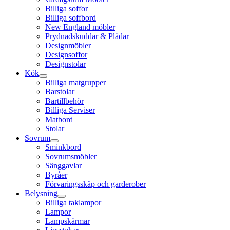
Billiga soffor
Billiga soffbord
New England möbler
Prydnadskuddar & Plädar
Designmöbler
Designsoffor
Designstolar
Kök
Billiga matgrupper
Barstolar
Bartillbehör
Billiga Serviser
Matbord
Stolar
Sovrum
Sminkbord
Sovrumsmöbler
Sänggavlar
Byråer
Förvaringsskåp och garderober
Belysning
Billiga taklampor
Lampor
Lampskärmar