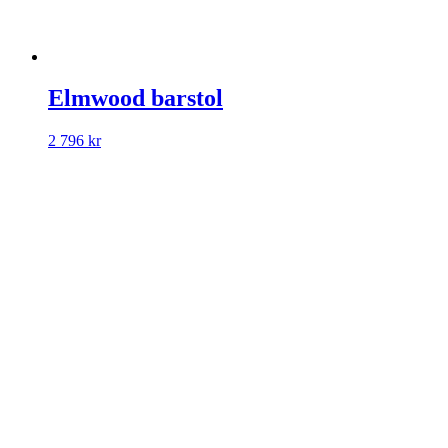
Elmwood barstol
2 796
kr