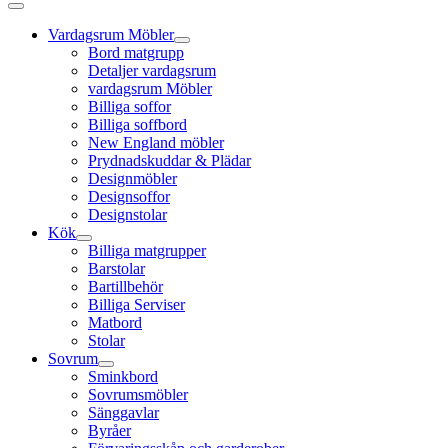
Vardagsrum Möbler
Bord matgrupp
Detaljer vardagsrum
vardagsrum Möbler
Billiga soffor
Billiga soffbord
New England möbler
Prydnadskuddar & Plädar
Designmöbler
Designsoffor
Designstolar
Kök
Billiga matgrupper
Barstolar
Bartillbehör
Billiga Serviser
Matbord
Stolar
Sovrum
Sminkbord
Sovrumsmöbler
Sänggavlar
Byråer