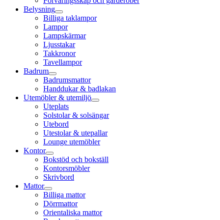
Förvaringsskåp och garderober
Belysning
Billiga taklampor
Lampor
Lampskärmar
Ljusstakar
Takkronor
Tavellampor
Badrum
Badrumsmattor
Handdukar & badlakan
Utemöbler & utemiljö
Uteplats
Solstolar & solsängar
Utebord
Utestolar & utepallar
Lounge utemöbler
Kontor
Bokstöd och bokställ
Kontorsmöbler
Skrivbord
Mattor
Billiga mattor
Dörrmattor
Orientaliska mattor