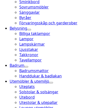
Sminkbord
Sovrumsmöbler
Sänggavlar
Byråer
Förvaringsskåp och garderober
Belysning
Billiga taklampor
Lampor
Lampskärmar
Ljusstakar
Takkronor
Tavellampor
Badrum
Badrumsmattor
Handdukar & badlakan
Utemöbler & utemiljö
Uteplats
Solstolar & solsängar
Utebord
Utestolar & utepallar
Lounge utemöbler