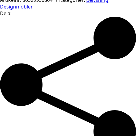
Artikelnr:
8052993080417
Kategorier:
Belysning
,
Designmöbler
Dela: