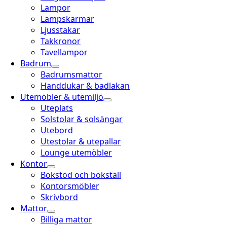
Lampor
Lampskärmar
Ljusstakar
Takkronor
Tavellampor
Badrum
Badrumsmattor
Handdukar & badlakan
Utemöbler & utemiljö
Uteplats
Solstolar & solsängar
Utebord
Utestolar & utepallar
Lounge utemöbler
Kontor
Bokstöd och bokställ
Kontorsmöbler
Skrivbord
Mattor
Billiga mattor