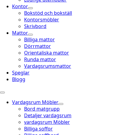
Kontor
Bokstöd och bokställ
Kontorsmöbler
Skrivbord
Mattor
Billiga mattor
Dörrmattor
Orientaliska mattor
Runda mattor
Vardagsrumsmattor
Speglar
Blogg
Vardagsrum Möbler
Bord matgrupp
Detaljer vardagsrum
vardagsrum Möbler
Billiga soffor