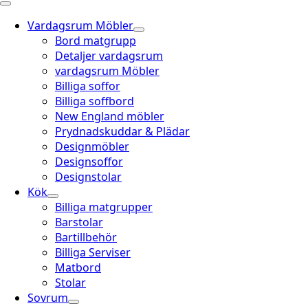
Vardagsrum Möbler
Bord matgrupp
Detaljer vardagsrum
vardagsrum Möbler
Billiga soffor
Billiga soffbord
New England möbler
Prydnadskuddar & Plädar
Designmöbler
Designsoffor
Designstolar
Kök
Billiga matgrupper
Barstolar
Bartillbehör
Billiga Serviser
Matbord
Stolar
Sovrum