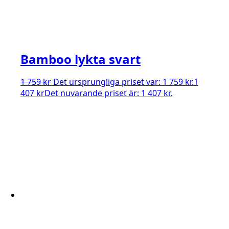
Bamboo lykta svart
1 759
kr
Det ursprungliga priset var: 1 759 kr.
1
407
kr
Det nuvarande priset är: 1 407 kr.