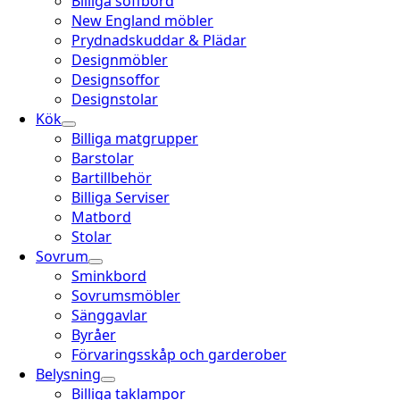
Billiga soffbord
New England möbler
Prydnadskuddar & Plädar
Designmöbler
Designsoffor
Designstolar
Kök
Billiga matgrupper
Barstolar
Bartillbehör
Billiga Serviser
Matbord
Stolar
Sovrum
Sminkbord
Sovrumsmöbler
Sänggavlar
Byråer
Förvaringsskåp och garderober
Belysning
Billiga taklampor