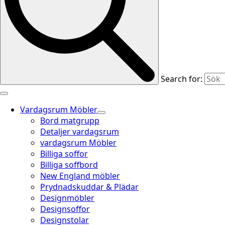
Search for:
Vardagsrum Möbler
Bord matgrupp
Detaljer vardagsrum
vardagsrum Möbler
Billiga soffor
Billiga soffbord
New England möbler
Prydnadskuddar & Plädar
Designmöbler
Designsoffor
Designstolar