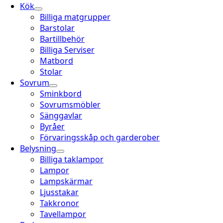
Kök
Billiga matgrupper
Barstolar
Bartillbehör
Billiga Serviser
Matbord
Stolar
Sovrum
Sminkbord
Sovrumsmöbler
Sänggavlar
Byråer
Förvaringsskåp och garderober
Belysning
Billiga taklampor
Lampor
Lampskärmar
Ljusstakar
Takkronor
Tavellampor