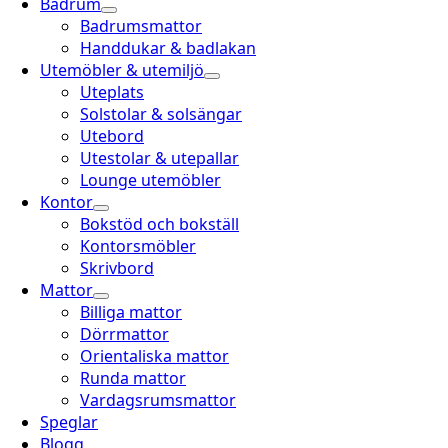
Badrum
Badrumsmattor
Handdukar & badlakan
Utemöbler & utemiljö
Uteplats
Solstolar & solsängar
Utebord
Utestolar & utepallar
Lounge utemöbler
Kontor
Bokstöd och bokställ
Kontorsmöbler
Skrivbord
Mattor
Billiga mattor
Dörrmattor
Orientaliska mattor
Runda mattor
Vardagsrumsmattor
Speglar
Blogg