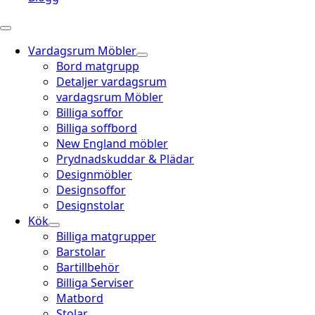
Vardagsrum Möbler
Bord matgrupp
Detaljer vardagsrum
vardagsrum Möbler
Billiga soffor
Billiga soffbord
New England möbler
Prydnadskuddar & Plädar
Designmöbler
Designsoffor
Designstolar
Kök
Billiga matgrupper
Barstolar
Bartillbehör
Billiga Serviser
Matbord
Stolar