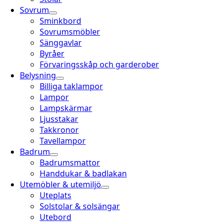
Sovrum
Sminkbord
Sovrumsmöbler
Sänggavlar
Byråer
Förvaringsskåp och garderober
Belysning
Billiga taklampor
Lampor
Lampskärmar
Ljusstakar
Takkronor
Tavellampor
Badrum
Badrumsmattor
Handdukar & badlakan
Utemöbler & utemiljö
Uteplats
Solstolar & solsängar
Utebord