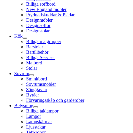
Billiga soffbord
New England möbler
Prydnadskuddar & Plädar
Designmöbler
Designsoffor
Designstolar
Kök
Billiga matgrupper
Barstolar
Bartillbehör
Billiga Serviser
Matbord
Stolar
Sovrum
Sminkbord
Sovrumsmöbler
Sänggavlar
Byråer
Förvaringsskåp och garderober
Belysning
Billiga taklampor
Lampor
Lampskärmar
Ljusstakar
Takkronor