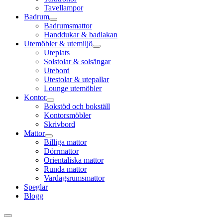
Tavellampor
Badrum
Badrumsmattor
Handdukar & badlakan
Utemöbler & utemiljö
Uteplats
Solstolar & solsängar
Utebord
Utestolar & utepallar
Lounge utemöbler
Kontor
Bokstöd och bokställ
Kontorsmöbler
Skrivbord
Mattor
Billiga mattor
Dörrmattor
Orientaliska mattor
Runda mattor
Vardagsrumsmattor
Speglar
Blogg