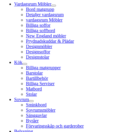
Vardagsrum Möbler
Bord matgrupp
Detaljer vardagsrum
vardagsrum Möbler
Billiga soffor
Billiga soffbord
New England möbler
Prydnadskuddar & Plädar
Designmöbler
Designsoffor
Designstolar
Kök
Billiga matgrupper
Barstolar
Bartillbehör
Billiga Serviser
Matbord
Stolar
Sovrum
Sminkbord
Sovrumsmöbler
Sänggavlar
Byråer
Förvaringsskåp och garderober
Belysning