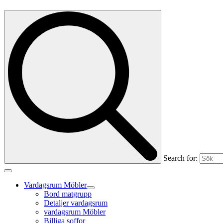
Search for:
Vardagsrum Möbler
Bord matgrupp
Detaljer vardagsrum
vardagsrum Möbler
Billiga soffor