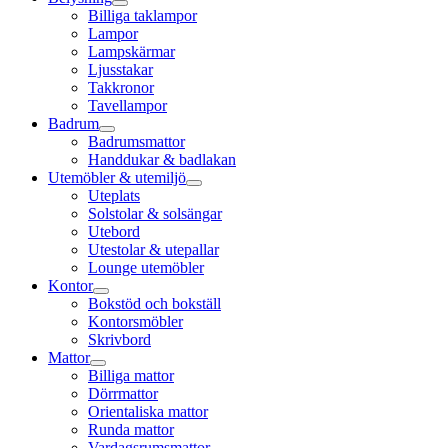
Billiga taklampor
Lampor
Lampskärmar
Ljusstakar
Takkronor
Tavellampor
Badrum
Badrumsmattor
Handdukar & badlakan
Utemöbler & utemiljö
Uteplats
Solstolar & solsängar
Utebord
Utestolar & utepallar
Lounge utemöbler
Kontor
Bokstöd och bokställ
Kontorsmöbler
Skrivbord
Mattor
Billiga mattor
Dörrmattor
Orientaliska mattor
Runda mattor
Vardagsrumsmattor