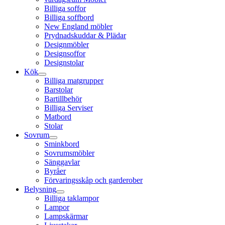
Billiga soffor
Billiga soffbord
New England möbler
Prydnadskuddar & Plädar
Designmöbler
Designsoffor
Designstolar
Kök
Billiga matgrupper
Barstolar
Bartillbehör
Billiga Serviser
Matbord
Stolar
Sovrum
Sminkbord
Sovrumsmöbler
Sänggavlar
Byråer
Förvaringsskåp och garderober
Belysning
Billiga taklampor
Lampor
Lampskärmar