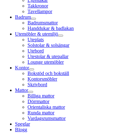
Ljusstakar
Takkronor
Tavellampor
Badrum
Badrumsmattor
Handdukar & badlakan
Utemöbler & utemiljö
Uteplats
Solstolar & solsängar
Utebord
Utestolar & utepallar
Lounge utemöbler
Kontor
Bokstöd och bokställ
Kontorsmöbler
Skrivbord
Mattor
Billiga mattor
Dörrmattor
Orientaliska mattor
Runda mattor
Vardagsrumsmattor
Speglar
Blogg