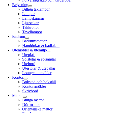
Förvaringsskåp och garderober
Belysning
Billiga taklampor
Lampor
Lampskärmar
Ljusstakar
Takkronor
Tavellampor
Badrum
Badrumsmattor
Handdukar & badlakan
Utemöbler & utemiljö
Uteplats
Solstolar & solsängar
Utebord
Utestolar & utepallar
Lounge utemöbler
Kontor
Bokstöd och bokställ
Kontorsmöbler
Skrivbord
Mattor
Billiga mattor
Dörrmattor
Orientaliska mattor