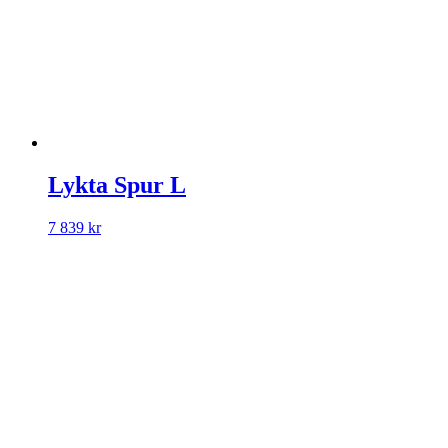
Lykta Spur L
7 839
kr