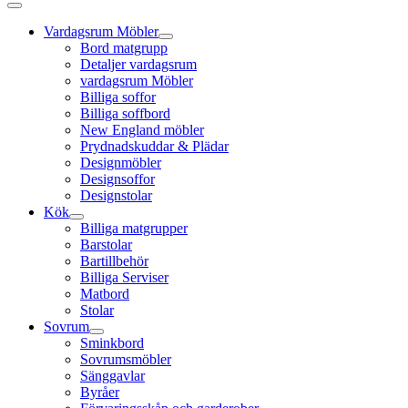
Vardagsrum Möbler
Bord matgrupp
Detaljer vardagsrum
vardagsrum Möbler
Billiga soffor
Billiga soffbord
New England möbler
Prydnadskuddar & Plädar
Designmöbler
Designsoffor
Designstolar
Kök
Billiga matgrupper
Barstolar
Bartillbehör
Billiga Serviser
Matbord
Stolar
Sovrum
Sminkbord
Sovrumsmöbler
Sänggavlar
Byråer