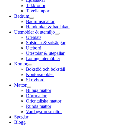
Ljusstakar
Takkronor
Tavellampor
Badrum
Badrumsmattor
Handdukar & badlakan
Utemöbler & utemiljö
Uteplats
Solstolar & solsängar
Utebord
Utestolar & utepallar
Lounge utemöbler
Kontor
Bokstöd och bokställ
Kontorsmöbler
Skrivbord
Mattor
Billiga mattor
Dörrmattor
Orientaliska mattor
Runda mattor
Vardagsrumsmattor
Speglar
Blogg