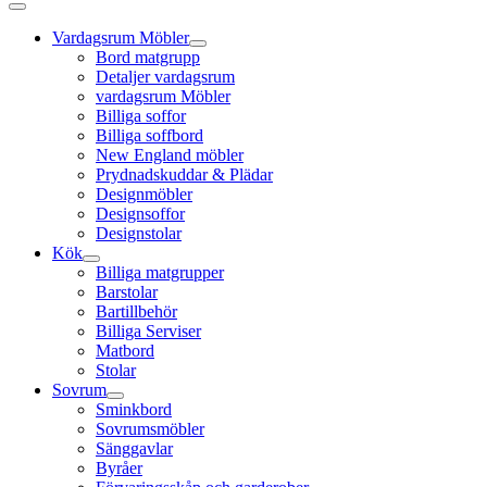
Vardagsrum Möbler
Bord matgrupp
Detaljer vardagsrum
vardagsrum Möbler
Billiga soffor
Billiga soffbord
New England möbler
Prydnadskuddar & Plädar
Designmöbler
Designsoffor
Designstolar
Kök
Billiga matgrupper
Barstolar
Bartillbehör
Billiga Serviser
Matbord
Stolar
Sovrum
Sminkbord
Sovrumsmöbler
Sänggavlar
Byråer