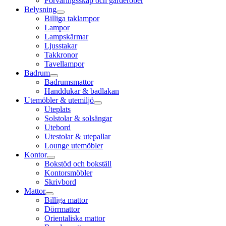
Förvaringsskåp och garderober
Belysning
Billiga taklampor
Lampor
Lampskärmar
Ljusstakar
Takkronor
Tavellampor
Badrum
Badrumsmattor
Handdukar & badlakan
Utemöbler & utemiljö
Uteplats
Solstolar & solsängar
Utebord
Utestolar & utepallar
Lounge utemöbler
Kontor
Bokstöd och bokställ
Kontorsmöbler
Skrivbord
Mattor
Billiga mattor
Dörrmattor
Orientaliska mattor