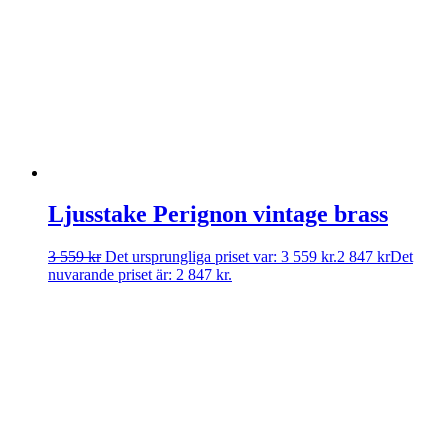
Ljusstake Perignon vintage brass
3 559
kr
Det ursprungliga priset var: 3 559 kr.
2 847
kr
Det
nuvarande priset är: 2 847 kr.