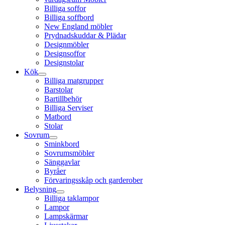
Billiga soffor
Billiga soffbord
New England möbler
Prydnadskuddar & Plädar
Designmöbler
Designsoffor
Designstolar
Kök
Billiga matgrupper
Barstolar
Bartillbehör
Billiga Serviser
Matbord
Stolar
Sovrum
Sminkbord
Sovrumsmöbler
Sänggavlar
Byråer
Förvaringsskåp och garderober
Belysning
Billiga taklampor
Lampor
Lampskärmar