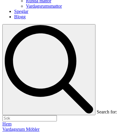
Runda mattor
Vardagsrumsmattor
Speglar
Blogg
Search for:
Hem
Vardagsrum Möbler