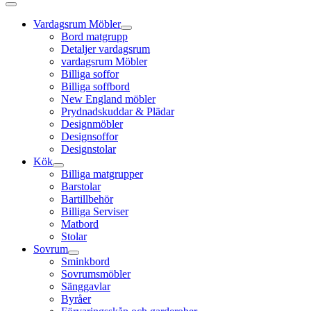
Vardagsrum Möbler
Bord matgrupp
Detaljer vardagsrum
vardagsrum Möbler
Billiga soffor
Billiga soffbord
New England möbler
Prydnadskuddar & Plädar
Designmöbler
Designsoffor
Designstolar
Kök
Billiga matgrupper
Barstolar
Bartillbehör
Billiga Serviser
Matbord
Stolar
Sovrum
Sminkbord
Sovrumsmöbler
Sänggavlar
Byråer