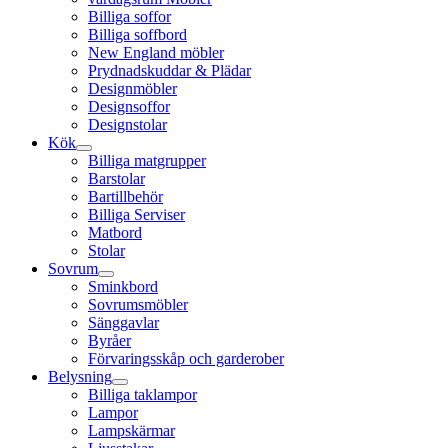
Billiga soffor
Billiga soffbord
New England möbler
Prydnadskuddar & Plädar
Designmöbler
Designsoffor
Designstolar
Kök
Billiga matgrupper
Barstolar
Bartillbehör
Billiga Serviser
Matbord
Stolar
Sovrum
Sminkbord
Sovrumsmöbler
Sänggavlar
Byråer
Förvaringsskåp och garderober
Belysning
Billiga taklampor
Lampor
Lampskärmar