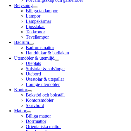
Förvaringsskåp och garderober
Belysning
Billiga taklampor
Lampor
Lampskärmar
Ljusstakar
Takkronor
Tavellampor
Badrum
Badrumsmattor
Handdukar & badlakan
Utemöbler & utemiljö
Uteplats
Solstolar & solsängar
Utebord
Utestolar & utepallar
Lounge utemöbler
Kontor
Bokstöd och bokställ
Kontorsmöbler
Skrivbord
Mattor
Billiga mattor
Dörrmattor
Orientaliska mattor