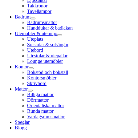
Ljusstakar
Takkronor
Tavellampor
Badrum
Badrumsmattor
Handdukar & badlakan
Utemöbler & utemiljö
Uteplats
Solstolar & solsängar
Utebord
Utestolar & utepallar
Lounge utemöbler
Kontor
Bokstöd och bokställ
Kontorsmöbler
Skrivbord
Mattor
Billiga mattor
Dörrmattor
Orientaliska mattor
Runda mattor
Vardagsrumsmattor
Speglar
Blogg