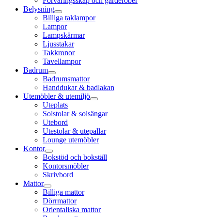
Förvaringsskåp och garderober
Belysning
Billiga taklampor
Lampor
Lampskärmar
Ljusstakar
Takkronor
Tavellampor
Badrum
Badrumsmattor
Handdukar & badlakan
Utemöbler & utemiljö
Uteplats
Solstolar & solsängar
Utebord
Utestolar & utepallar
Lounge utemöbler
Kontor
Bokstöd och bokställ
Kontorsmöbler
Skrivbord
Mattor
Billiga mattor
Dörrmattor
Orientaliska mattor