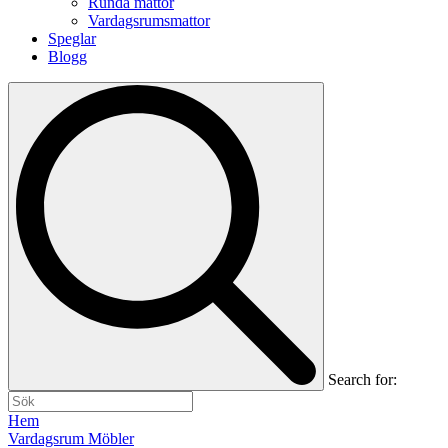
Runda mattor
Vardagsrumsmattor
Speglar
Blogg
Search for:
Hem
Vardagsrum Möbler