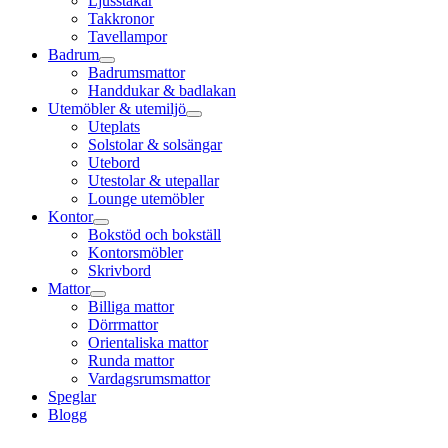
Ljusstakar
Takkronor
Tavellampor
Badrum
Badrumsmattor
Handdukar & badlakan
Utemöbler & utemiljö
Uteplats
Solstolar & solsängar
Utebord
Utestolar & utepallar
Lounge utemöbler
Kontor
Bokstöd och bokställ
Kontorsmöbler
Skrivbord
Mattor
Billiga mattor
Dörrmattor
Orientaliska mattor
Runda mattor
Vardagsrumsmattor
Speglar
Blogg