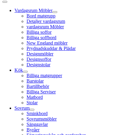
Vardagsrum Möbler
Bord matgrupp
Detaljer vardagsrum
vardagsrum Möbler
Billiga soffor
Billiga soffbord
New England möbler
Prydnadskuddar & Plädar
Designmöbler
Designsoffor
Designstolar
Kök
Billiga matgrupper
Barstolar
Bartillbehör
Billiga Serviser
Matbord
Stolar
Sovrum
Sminkbord
Sovrumsmöbler
Sänggavlar
Byråer