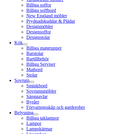
Billiga soffor
Billiga soffbord
New England möbler
Prydnadskuddar & Plädar
Designmöbler
Designsoffor
Designstolar
Kök
Billiga matgrupper
Barstolar
Bartillbehör
Billiga Serviser
Matbord
Stolar
Sovrum
Sminkbord
Sovrumsmöbler
Sänggavlar
Byråer
Förvaringsskåp och garderober
Belysning
Billiga taklampor
Lampor
Lampskärmar