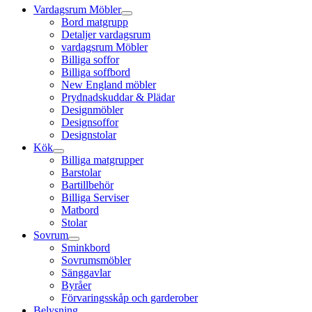
Vardagsrum Möbler
Bord matgrupp
Detaljer vardagsrum
vardagsrum Möbler
Billiga soffor
Billiga soffbord
New England möbler
Prydnadskuddar & Plädar
Designmöbler
Designsoffor
Designstolar
Kök
Billiga matgrupper
Barstolar
Bartillbehör
Billiga Serviser
Matbord
Stolar
Sovrum
Sminkbord
Sovrumsmöbler
Sänggavlar
Byråer
Förvaringsskåp och garderober
Belysning