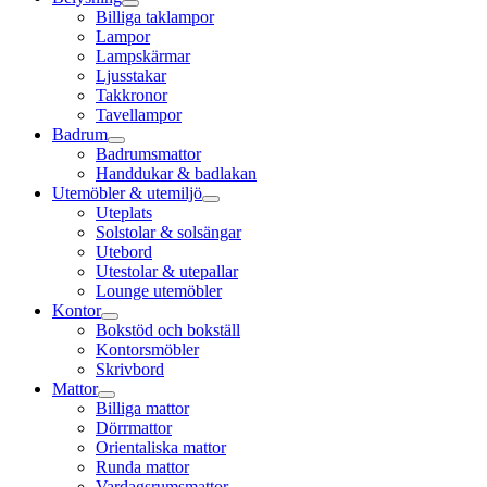
Billiga taklampor
Lampor
Lampskärmar
Ljusstakar
Takkronor
Tavellampor
Badrum
Badrumsmattor
Handdukar & badlakan
Utemöbler & utemiljö
Uteplats
Solstolar & solsängar
Utebord
Utestolar & utepallar
Lounge utemöbler
Kontor
Bokstöd och bokställ
Kontorsmöbler
Skrivbord
Mattor
Billiga mattor
Dörrmattor
Orientaliska mattor
Runda mattor
Vardagsrumsmattor