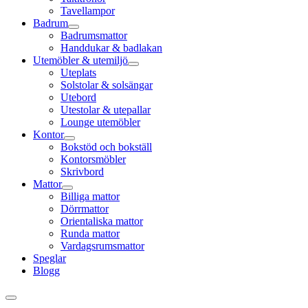
Tavellampor
Badrum
Badrumsmattor
Handdukar & badlakan
Utemöbler & utemiljö
Uteplats
Solstolar & solsängar
Utebord
Utestolar & utepallar
Lounge utemöbler
Kontor
Bokstöd och bokställ
Kontorsmöbler
Skrivbord
Mattor
Billiga mattor
Dörrmattor
Orientaliska mattor
Runda mattor
Vardagsrumsmattor
Speglar
Blogg