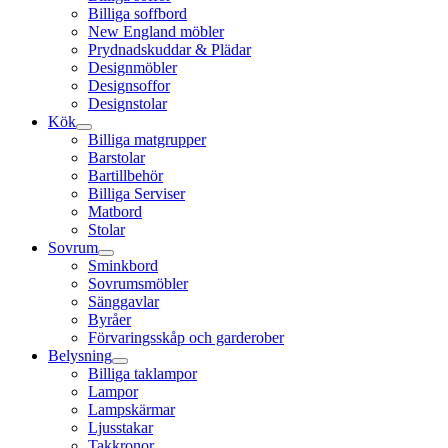
Billiga soffbord
New England möbler
Prydnadskuddar & Plädar
Designmöbler
Designsoffor
Designstolar
Kök
Billiga matgrupper
Barstolar
Bartillbehör
Billiga Serviser
Matbord
Stolar
Sovrum
Sminkbord
Sovrumsmöbler
Sänggavlar
Byråer
Förvaringsskåp och garderober
Belysning
Billiga taklampor
Lampor
Lampskärmar
Ljusstakar
Takkronor