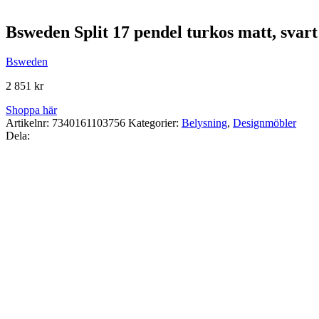
Bsweden Split 17 pendel turkos matt, svart 
Bsweden
2 851
kr
Shoppa här
Artikelnr:
7340161103756
Kategorier:
Belysning
,
Designmöbler
Dela: