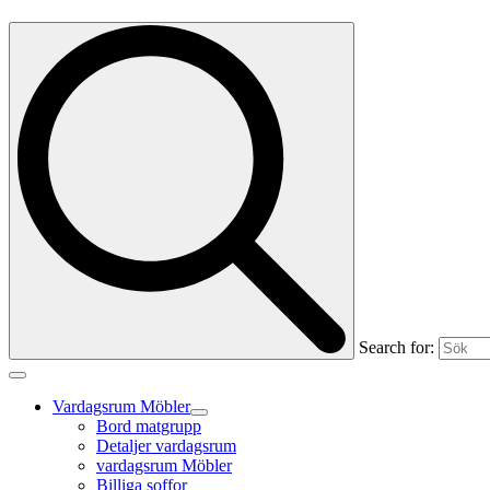
Search for:
Vardagsrum Möbler
Bord matgrupp
Detaljer vardagsrum
vardagsrum Möbler
Billiga soffor