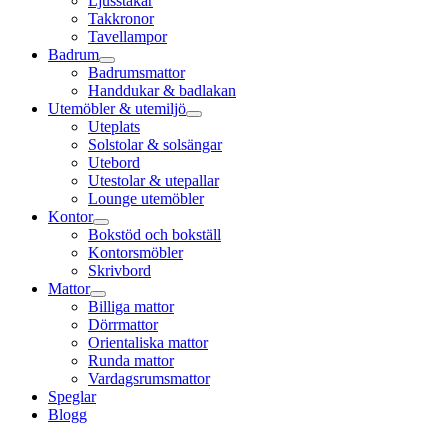
Ljusstakar
Takkronor
Tavellampor
Badrum
Badrumsmattor
Handdukar & badlakan
Utemöbler & utemiljö
Uteplats
Solstolar & solsängar
Utebord
Utestolar & utepallar
Lounge utemöbler
Kontor
Bokstöd och bokställ
Kontorsmöbler
Skrivbord
Mattor
Billiga mattor
Dörrmattor
Orientaliska mattor
Runda mattor
Vardagsrumsmattor
Speglar
Blogg