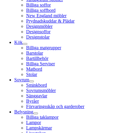
Billiga soffor
Billiga soffbord
New England möbler
Prydnadskuddar & Plädar
Designmöbler
Designsoffor
Designstolar
Kök
Billiga matgrupper
Barstolar
Bartillbehör
Billiga Serviser
Matbord
Stolar
Sovrum
Sminkbord
Sovrumsmöbler
Sänggavlar
Byråer
Förvaringsskåp och garderober
Belysning
Billiga taklampor
Lampor
Lampskärmar