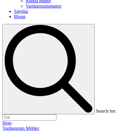
Runda mattor
Vardagsrumsmattor
Speglar
Blogg
Search for:
Hem
Vardagsrum Möbler