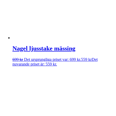
Nagel ljusstake mässing
699
kr
Det ursprungliga priset var: 699 kr.
559
kr
Det
nuvarande priset är: 559 kr.