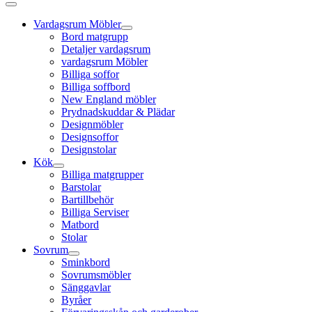
Vardagsrum Möbler
Bord matgrupp
Detaljer vardagsrum
vardagsrum Möbler
Billiga soffor
Billiga soffbord
New England möbler
Prydnadskuddar & Plädar
Designmöbler
Designsoffor
Designstolar
Kök
Billiga matgrupper
Barstolar
Bartillbehör
Billiga Serviser
Matbord
Stolar
Sovrum
Sminkbord
Sovrumsmöbler
Sänggavlar
Byråer