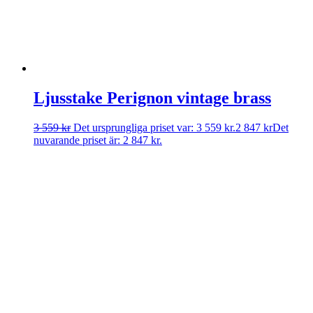
Ljusstake Perignon vintage brass
3 559
kr
Det ursprungliga priset var: 3 559 kr.
2 847
kr
Det
nuvarande priset är: 2 847 kr.