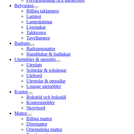
Förvaringsskåp och garderober
Belysning
Billiga taklampor
Lampor
Lampskärmar
Ljusstakar
Takkronor
Tavellampor
Badrum
Badrumsmattor
Handdukar & badlakan
Utemöbler & utemiljö
Uteplats
Solstolar & solsängar
Utebord
Utestolar & utepallar
Lounge utemöbler
Kontor
Bokstöd och bokställ
Kontorsmöbler
Skrivbord
Mattor
Billiga mattor
Dörrmattor
Orientaliska mattor