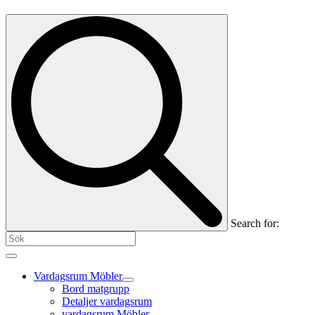
Search for:
Vardagsrum Möbler
Bord matgrupp
Detaljer vardagsrum
vardagsrum Möbler