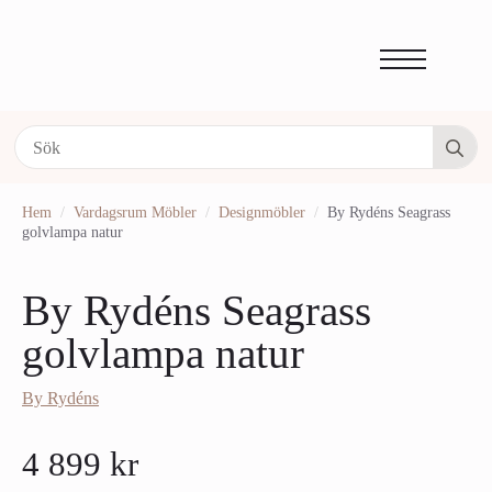
Se
fo
Hem
Vardagsrum Möbler
Designmöbler
By Rydéns Seagrass
golvlampa natur
By Rydéns Seagrass
golvlampa natur
By Rydéns
4 899
kr