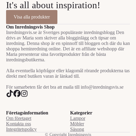
It's all about inspiration!
Visa alla produkter
Om Inredningsvis Shop
Inredningsvis.se är Sveriges populäraste inredningsblogg Den
drivs av Maria som skriver alla blogginlägg och tipsar om
inredning. Denna shop är en spinnoff till bloggen och där du kan
shoppa heminredning online. Det är en affiliate webshopp där
Maria presenterar sina favoritprodukter från de bästa
inredningsbutikerna.
Alla eventuella köpfrågor eller klagomål rörande produkterna tas
direkt med butiken varan är länkad till.
För samarbeten får det bra att maila till info@inredningsvis.se
Företagsinformation
Kategorier
Om företaget
Lampor
Kontakta oss
Möbler
Integritetspolicy
Säsong
© Copyright Inredningsvis