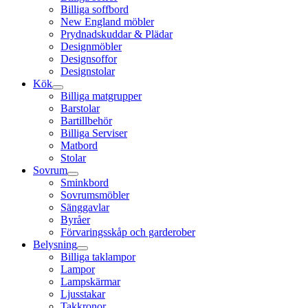
Billiga soffbord
New England möbler
Prydnadskuddar & Plädar
Designmöbler
Designsoffor
Designstolar
Kök
Billiga matgrupper
Barstolar
Bartillbehör
Billiga Serviser
Matbord
Stolar
Sovrum
Sminkbord
Sovrumsmöbler
Sänggavlar
Byråer
Förvaringsskåp och garderober
Belysning
Billiga taklampor
Lampor
Lampskärmar
Ljusstakar
Takkronor