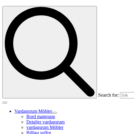
Search for:
Vardagsrum Möbler
Bord matgrupp
Detaljer vardagsrum
vardagsrum Möbler
Billiga soffor