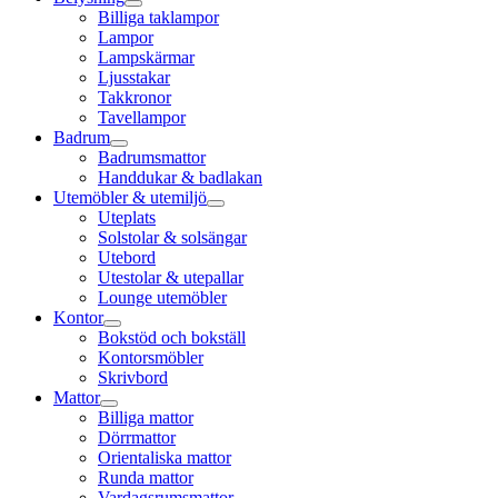
Billiga taklampor
Lampor
Lampskärmar
Ljusstakar
Takkronor
Tavellampor
Badrum
Badrumsmattor
Handdukar & badlakan
Utemöbler & utemiljö
Uteplats
Solstolar & solsängar
Utebord
Utestolar & utepallar
Lounge utemöbler
Kontor
Bokstöd och bokställ
Kontorsmöbler
Skrivbord
Mattor
Billiga mattor
Dörrmattor
Orientaliska mattor
Runda mattor
Vardagsrumsmattor