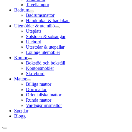
Tavellampor
Badrum
Badrumsmattor
Handdukar & badlakan
Utemöbler & utemiljö
Uteplats
Solstolar & solsängar
Utebord
Utestolar & utepallar
Lounge utemöbler
Kontor
Bokstöd och bokställ
Kontorsmöbler
Skrivbord
Mattor
Billiga mattor
Dörrmattor
Orientaliska mattor
Runda mattor
Vardagsrumsmattor
Speglar
Blogg