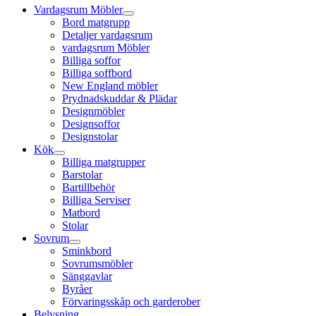
Vardagsrum Möbler
Bord matgrupp
Detaljer vardagsrum
vardagsrum Möbler
Billiga soffor
Billiga soffbord
New England möbler
Prydnadskuddar & Plädar
Designmöbler
Designsoffor
Designstolar
Kök
Billiga matgrupper
Barstolar
Bartillbehör
Billiga Serviser
Matbord
Stolar
Sovrum
Sminkbord
Sovrumsmöbler
Sänggavlar
Byråer
Förvaringsskåp och garderober
Belysning