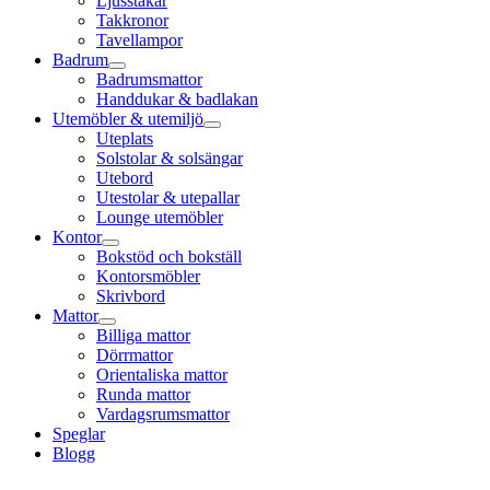
Ljusstakar
Takkronor
Tavellampor
Badrum
Badrumsmattor
Handdukar & badlakan
Utemöbler & utemiljö
Uteplats
Solstolar & solsängar
Utebord
Utestolar & utepallar
Lounge utemöbler
Kontor
Bokstöd och bokställ
Kontorsmöbler
Skrivbord
Mattor
Billiga mattor
Dörrmattor
Orientaliska mattor
Runda mattor
Vardagsrumsmattor
Speglar
Blogg