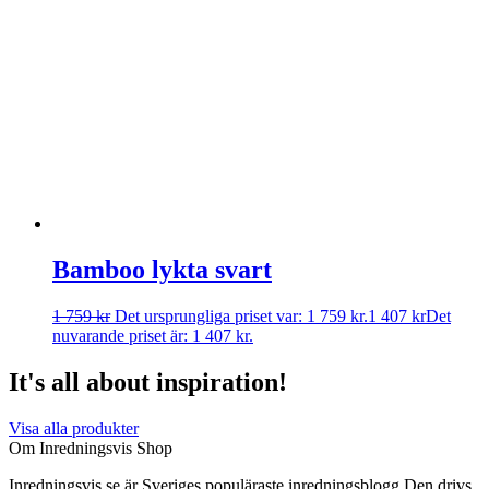
Bamboo lykta svart
1 759
kr
Det ursprungliga priset var: 1 759 kr.
1 407
kr
Det
nuvarande priset är: 1 407 kr.
It's all about inspiration!
Visa alla produkter
Om Inredningsvis Shop
Inredningsvis.se är Sveriges populäraste inredningsblogg Den drivs