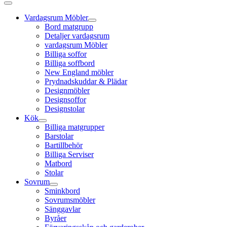
Vardagsrum Möbler
Bord matgrupp
Detaljer vardagsrum
vardagsrum Möbler
Billiga soffor
Billiga soffbord
New England möbler
Prydnadskuddar & Plädar
Designmöbler
Designsoffor
Designstolar
Kök
Billiga matgrupper
Barstolar
Bartillbehör
Billiga Serviser
Matbord
Stolar
Sovrum
Sminkbord
Sovrumsmöbler
Sänggavlar
Byråer