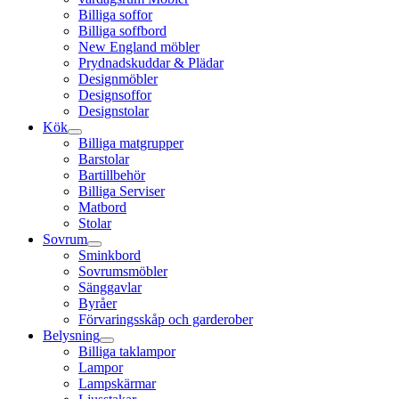
Billiga soffor
Billiga soffbord
New England möbler
Prydnadskuddar & Plädar
Designmöbler
Designsoffor
Designstolar
Kök
Billiga matgrupper
Barstolar
Bartillbehör
Billiga Serviser
Matbord
Stolar
Sovrum
Sminkbord
Sovrumsmöbler
Sänggavlar
Byråer
Förvaringsskåp och garderober
Belysning
Billiga taklampor
Lampor
Lampskärmar