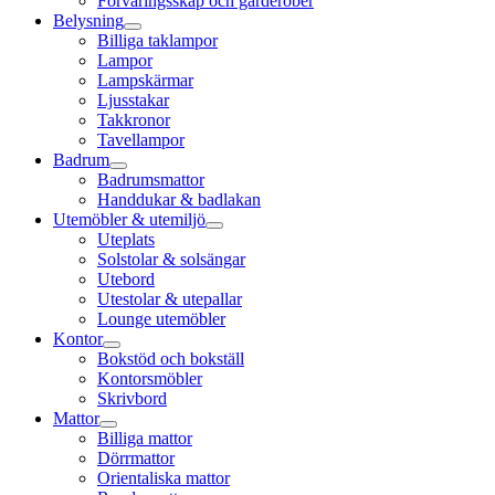
Förvaringsskåp och garderober
Belysning
Billiga taklampor
Lampor
Lampskärmar
Ljusstakar
Takkronor
Tavellampor
Badrum
Badrumsmattor
Handdukar & badlakan
Utemöbler & utemiljö
Uteplats
Solstolar & solsängar
Utebord
Utestolar & utepallar
Lounge utemöbler
Kontor
Bokstöd och bokställ
Kontorsmöbler
Skrivbord
Mattor
Billiga mattor
Dörrmattor
Orientaliska mattor