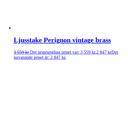
Ljusstake Perignon vintage brass
3 559
kr
Det ursprungliga priset var: 3 559 kr.
2 847
kr
Det
nuvarande priset är: 2 847 kr.