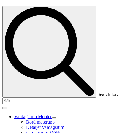
Search for:
Vardagsrum Möbler
Bord matgrupp
Detaljer vardagsrum
vardagsrum Möbler