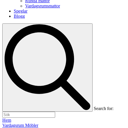
Runda mattor
Vardagsrumsmattor
Speglar
Blogg
Search for:
Hem
Vardagsrum Möbler