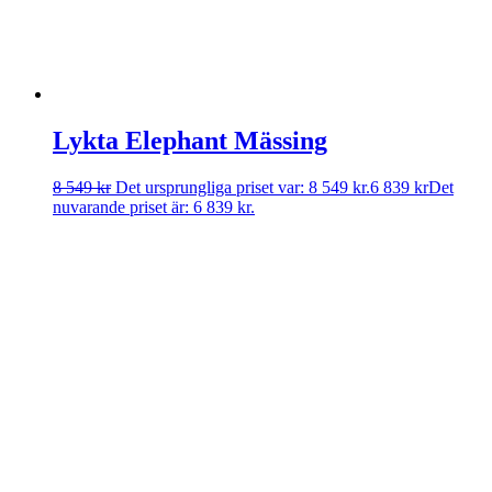
Lykta Elephant Mässing
8 549
kr
Det ursprungliga priset var: 8 549 kr.
6 839
kr
Det
nuvarande priset är: 6 839 kr.