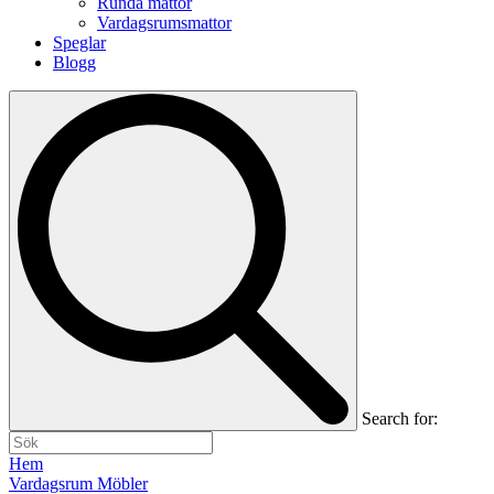
Runda mattor
Vardagsrumsmattor
Speglar
Blogg
Search for:
Hem
Vardagsrum Möbler