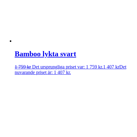
Bamboo lykta svart
1 759
kr
Det ursprungliga priset var: 1 759 kr.
1 407
kr
Det
nuvarande priset är: 1 407 kr.