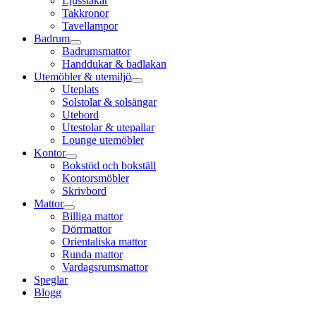
Ljusstakar
Takkronor
Tavellampor
Badrum
Badrumsmattor
Handdukar & badlakan
Utemöbler & utemiljö
Uteplats
Solstolar & solsängar
Utebord
Utestolar & utepallar
Lounge utemöbler
Kontor
Bokstöd och bokställ
Kontorsmöbler
Skrivbord
Mattor
Billiga mattor
Dörrmattor
Orientaliska mattor
Runda mattor
Vardagsrumsmattor
Speglar
Blogg