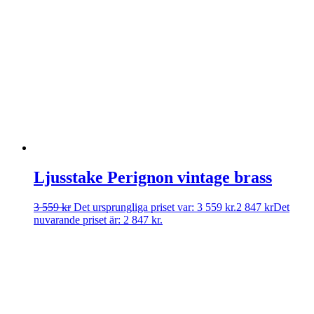
Ljusstake Perignon vintage brass
3 559
kr
Det ursprungliga priset var: 3 559 kr.
2 847
kr
Det
nuvarande priset är: 2 847 kr.