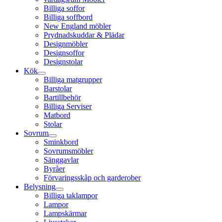
Billiga soffor
Billiga soffbord
New England möbler
Prydnadskuddar & Plädar
Designmöbler
Designsoffor
Designstolar
Kök
Billiga matgrupper
Barstolar
Bartillbehör
Billiga Serviser
Matbord
Stolar
Sovrum
Sminkbord
Sovrumsmöbler
Sänggavlar
Byråer
Förvaringsskåp och garderober
Belysning
Billiga taklampor
Lampor
Lampskärmar