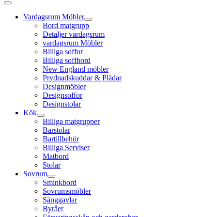
Vardagsrum Möbler
Bord matgrupp
Detaljer vardagsrum
vardagsrum Möbler
Billiga soffor
Billiga soffbord
New England möbler
Prydnadskuddar & Plädar
Designmöbler
Designsoffor
Designstolar
Kök
Billiga matgrupper
Barstolar
Bartillbehör
Billiga Serviser
Matbord
Stolar
Sovrum
Sminkbord
Sovrumsmöbler
Sänggavlar
Byråer