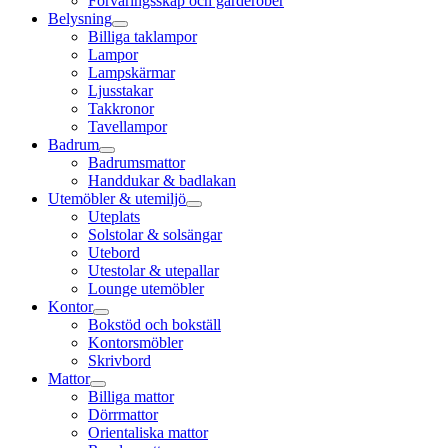
Förvaringsskåp och garderober
Belysning
Billiga taklampor
Lampor
Lampskärmar
Ljusstakar
Takkronor
Tavellampor
Badrum
Badrumsmattor
Handdukar & badlakan
Utemöbler & utemiljö
Uteplats
Solstolar & solsängar
Utebord
Utestolar & utepallar
Lounge utemöbler
Kontor
Bokstöd och bokställ
Kontorsmöbler
Skrivbord
Mattor
Billiga mattor
Dörrmattor
Orientaliska mattor