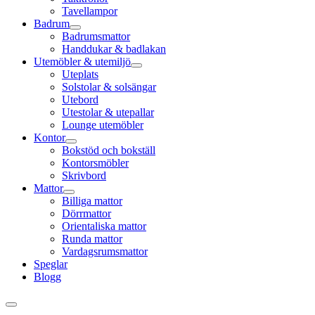
Tavellampor
Badrum
Badrumsmattor
Handdukar & badlakan
Utemöbler & utemiljö
Uteplats
Solstolar & solsängar
Utebord
Utestolar & utepallar
Lounge utemöbler
Kontor
Bokstöd och bokställ
Kontorsmöbler
Skrivbord
Mattor
Billiga mattor
Dörrmattor
Orientaliska mattor
Runda mattor
Vardagsrumsmattor
Speglar
Blogg