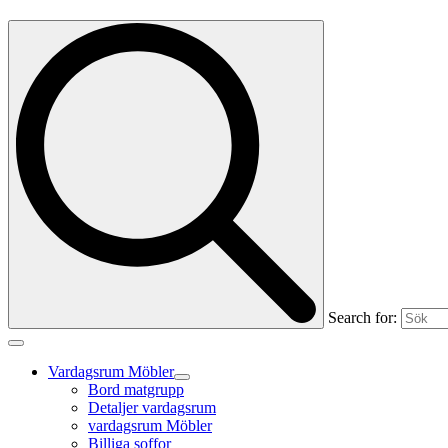
Search for:
Vardagsrum Möbler
Bord matgrupp
Detaljer vardagsrum
vardagsrum Möbler
Billiga soffor