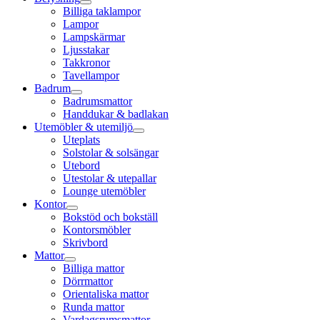
Billiga taklampor
Lampor
Lampskärmar
Ljusstakar
Takkronor
Tavellampor
Badrum
Badrumsmattor
Handdukar & badlakan
Utemöbler & utemiljö
Uteplats
Solstolar & solsängar
Utebord
Utestolar & utepallar
Lounge utemöbler
Kontor
Bokstöd och bokställ
Kontorsmöbler
Skrivbord
Mattor
Billiga mattor
Dörrmattor
Orientaliska mattor
Runda mattor
Vardagsrumsmattor