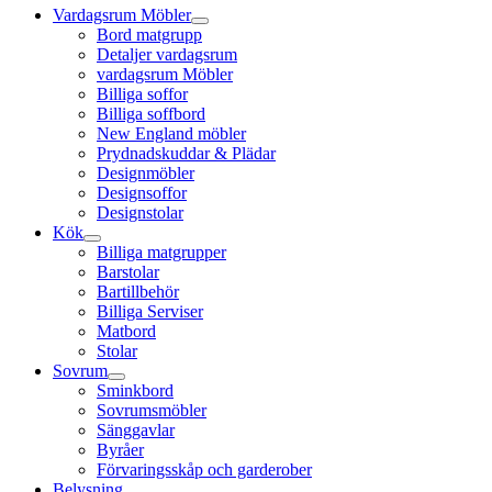
Vardagsrum Möbler
Bord matgrupp
Detaljer vardagsrum
vardagsrum Möbler
Billiga soffor
Billiga soffbord
New England möbler
Prydnadskuddar & Plädar
Designmöbler
Designsoffor
Designstolar
Kök
Billiga matgrupper
Barstolar
Bartillbehör
Billiga Serviser
Matbord
Stolar
Sovrum
Sminkbord
Sovrumsmöbler
Sänggavlar
Byråer
Förvaringsskåp och garderober
Belysning