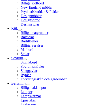
Billiga soffbord
New England möbler
Prydnadskuddar & Plädar
Designmöbler
Designsoffor
Designstolar
Kök
Billiga matgrupper
Barstolar
Bartillbehör
Billiga Serviser
Matbord
Stolar
Sovrum
Sminkbord
Sovrumsmöbler
Sänggavlar
Byråer
Förvaringsskåp och garderober
Belysning
Billiga taklampor
Lampor
Lampskärmar
Ljusstakar
Takkronor