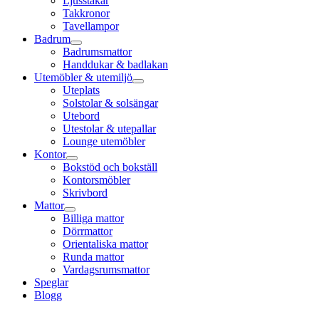
Ljusstakar
Takkronor
Tavellampor
Badrum
Badrumsmattor
Handdukar & badlakan
Utemöbler & utemiljö
Uteplats
Solstolar & solsängar
Utebord
Utestolar & utepallar
Lounge utemöbler
Kontor
Bokstöd och bokställ
Kontorsmöbler
Skrivbord
Mattor
Billiga mattor
Dörrmattor
Orientaliska mattor
Runda mattor
Vardagsrumsmattor
Speglar
Blogg