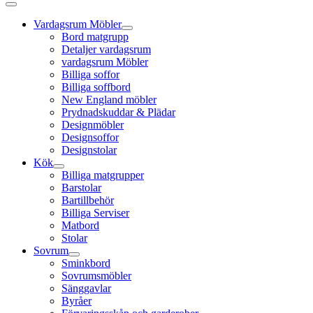
Vardagsrum Möbler
Bord matgrupp
Detaljer vardagsrum
vardagsrum Möbler
Billiga soffor
Billiga soffbord
New England möbler
Prydnadskuddar & Plädar
Designmöbler
Designsoffor
Designstolar
Kök
Billiga matgrupper
Barstolar
Bartillbehör
Billiga Serviser
Matbord
Stolar
Sovrum
Sminkbord
Sovrumsmöbler
Sänggavlar
Byråer