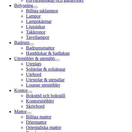
Förvaringsskåp och garderober
Belysning
Billiga taklampor
Lampor
Lampskärmar
Ljusstakar
Takkronor
Tavellampor
Badrum
Badrumsmattor
Handdukar & badlakan
Utemöbler & utemiljö
Uteplats
Solstolar & solsängar
Utebord
Utestolar & utepallar
Lounge utemöbler
Kontor
Bokstöd och bokställ
Kontorsmöbler
Skrivbord
Mattor
Billiga mattor
Dörrmattor
Orientaliska mattor