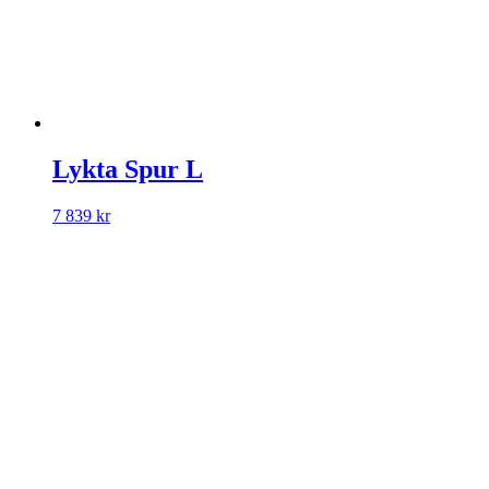
Lykta Spur L
7 839
kr