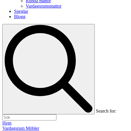
Runda mattor
Vardagsrumsmattor
Speglar
Blogg
Search for:
Hem
Vardagsrum Möbler