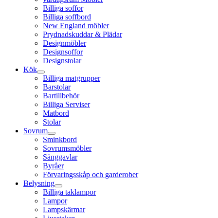
Billiga soffor
Billiga soffbord
New England möbler
Prydnadskuddar & Plädar
Designmöbler
Designsoffor
Designstolar
Kök
Billiga matgrupper
Barstolar
Bartillbehör
Billiga Serviser
Matbord
Stolar
Sovrum
Sminkbord
Sovrumsmöbler
Sänggavlar
Byråer
Förvaringsskåp och garderober
Belysning
Billiga taklampor
Lampor
Lampskärmar