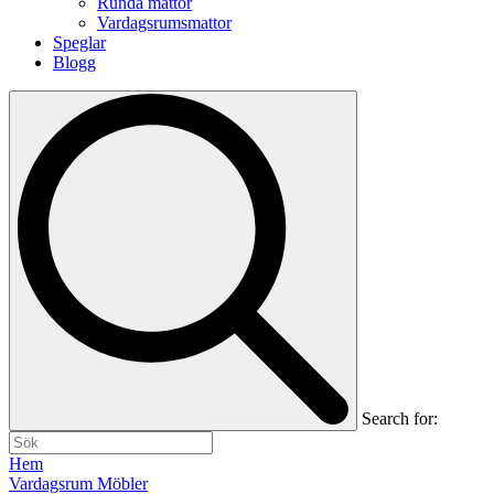
Runda mattor
Vardagsrumsmattor
Speglar
Blogg
Search for:
Hem
Vardagsrum Möbler