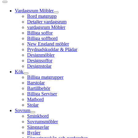
Vardagsrum Möbler
Bord matgrupp
Detaljer vardagsrum
vardagsrum Möbler
Billiga soffor
Billiga soffbord
New England möbler
Prydnadskuddar & Plädar
Designmöbler
Designsoffor
Designstolar
Kök
Billiga matgrupper
Barstolar
Bartillbehör
Billiga Serviser
Matbord
Stolar
Sovrum
Sminkbord
Sovrumsmöbler
Sänggavlar
Byråer