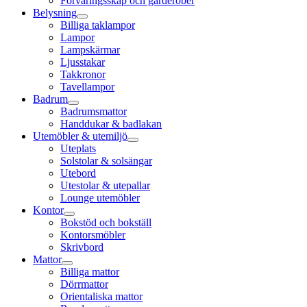
Förvaringsskåp och garderober
Belysning
Billiga taklampor
Lampor
Lampskärmar
Ljusstakar
Takkronor
Tavellampor
Badrum
Badrumsmattor
Handdukar & badlakan
Utemöbler & utemiljö
Uteplats
Solstolar & solsängar
Utebord
Utestolar & utepallar
Lounge utemöbler
Kontor
Bokstöd och bokställ
Kontorsmöbler
Skrivbord
Mattor
Billiga mattor
Dörrmattor
Orientaliska mattor