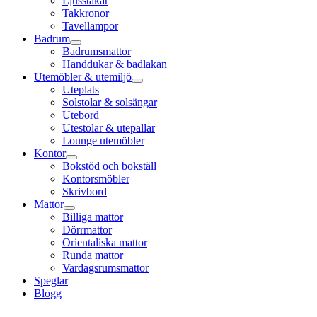
Ljusstakar
Takkronor
Tavellampor
Badrum
Badrumsmattor
Handdukar & badlakan
Utemöbler & utemiljö
Uteplats
Solstolar & solsängar
Utebord
Utestolar & utepallar
Lounge utemöbler
Kontor
Bokstöd och bokställ
Kontorsmöbler
Skrivbord
Mattor
Billiga mattor
Dörrmattor
Orientaliska mattor
Runda mattor
Vardagsrumsmattor
Speglar
Blogg