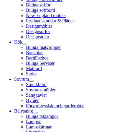
Billiga soffor
Billiga soffbord
New England möbler
Prydnadskuddar & Plädar
Designmöbler
Designsoffor
Designstolar
Kök
Billiga matgrupper
Barstolar
Bartillbehör
Billiga Serviser
Matbord
Stolar
Sovrum
Sminkbord
Sovrumsmöbler
Sänggavlar
Byråer
Förvaringsskåp och garderober
Belysning
Billiga taklampor
Lampor
Lampskärmar