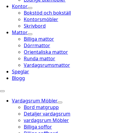
Kontor
Bokstöd och bokställ
Kontorsmöbler
Skrivbord
Mattor
Billiga mattor
Dörrmattor
Orientaliska mattor
Runda mattor
Vardagsrumsmattor
Speglar
Blogg
Vardagsrum Möbler
Bord matgrupp
Detaljer vardagsrum
vardagsrum Möbler
Billiga soffor