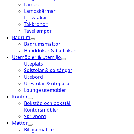
Lampor
Lampskärmar
Ljusstakar
Takkronor
Tavellampor
Badrum
Badrumsmattor
Handdukar & badlakan
Utemöbler & utemiljö
Uteplats
Solstolar & solsängar
Utebord
Utestolar & utepallar
Lounge utemöbler
Kontor
Bokstöd och bokställ
Kontorsmöbler
Skrivbord
Mattor
Billiga mattor