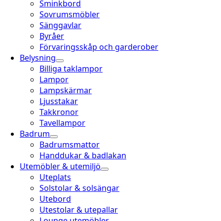
Sminkbord
Sovrumsmöbler
Sänggavlar
Byråer
Förvaringsskåp och garderober
Belysning
Billiga taklampor
Lampor
Lampskärmar
Ljusstakar
Takkronor
Tavellampor
Badrum
Badrumsmattor
Handdukar & badlakan
Utemöbler & utemiljö
Uteplats
Solstolar & solsängar
Utebord
Utestolar & utepallar
Lounge utemöbler