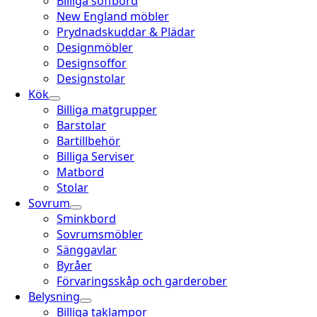
Billiga soffbord
New England möbler
Prydnadskuddar & Plädar
Designmöbler
Designsoffor
Designstolar
Kök
Billiga matgrupper
Barstolar
Bartillbehör
Billiga Serviser
Matbord
Stolar
Sovrum
Sminkbord
Sovrumsmöbler
Sänggavlar
Byråer
Förvaringsskåp och garderober
Belysning
Billiga taklampor