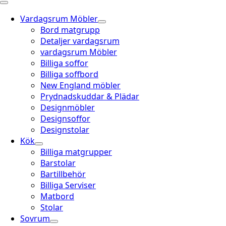
Vardagsrum Möbler
Bord matgrupp
Detaljer vardagsrum
vardagsrum Möbler
Billiga soffor
Billiga soffbord
New England möbler
Prydnadskuddar & Plädar
Designmöbler
Designsoffor
Designstolar
Kök
Billiga matgrupper
Barstolar
Bartillbehör
Billiga Serviser
Matbord
Stolar
Sovrum