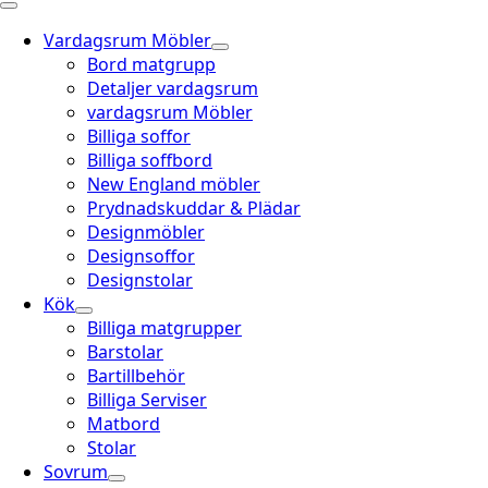
Vardagsrum Möbler
Bord matgrupp
Detaljer vardagsrum
vardagsrum Möbler
Billiga soffor
Billiga soffbord
New England möbler
Prydnadskuddar & Plädar
Designmöbler
Designsoffor
Designstolar
Kök
Billiga matgrupper
Barstolar
Bartillbehör
Billiga Serviser
Matbord
Stolar
Sovrum