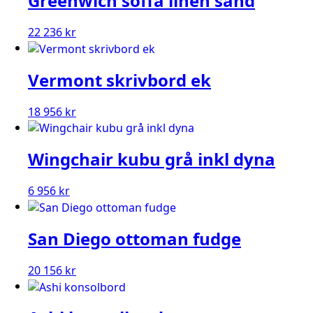
Greenwich soffa linen sand
22 236
kr
Vermont skrivbord ek
18 956
kr
Wingchair kubu grå inkl dyna
6 956
kr
San Diego ottoman fudge
20 156
kr