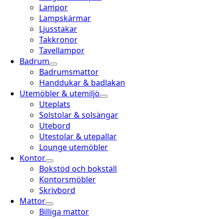
Lampor
Lampskärmar
Ljusstakar
Takkronor
Tavellampor
Badrum
Badrumsmattor
Handdukar & badlakan
Utemöbler & utemiljö
Uteplats
Solstolar & solsängar
Utebord
Utestolar & utepallar
Lounge utemöbler
Kontor
Bokstöd och bokställ
Kontorsmöbler
Skrivbord
Mattor
Billiga mattor