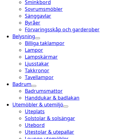
Sminkbord
Sovrumsmöbler
Sänggavlar
Byråer
Förvaringsskåp och garderober
Belysning
Billiga taklampor
Lampor
Lampskärmar
Ljusstakar
Takkronor
Tavellampor
Badrum
Badrumsmattor
Handdukar & badlakan
Utemöbler & utemiljö
Uteplats
Solstolar & solsängar
Utebord
Utestolar & utepallar
Lounge utemöbler