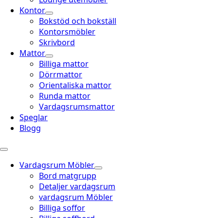
Kontor
Bokstöd och bokställ
Kontorsmöbler
Skrivbord
Mattor
Billiga mattor
Dörrmattor
Orientaliska mattor
Runda mattor
Vardagsrumsmattor
Speglar
Blogg
Vardagsrum Möbler
Bord matgrupp
Detaljer vardagsrum
vardagsrum Möbler
Billiga soffor