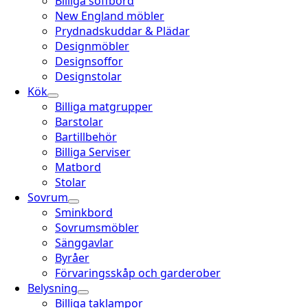
Billiga soffbord
New England möbler
Prydnadskuddar & Plädar
Designmöbler
Designsoffor
Designstolar
Kök
Billiga matgrupper
Barstolar
Bartillbehör
Billiga Serviser
Matbord
Stolar
Sovrum
Sminkbord
Sovrumsmöbler
Sänggavlar
Byråer
Förvaringsskåp och garderober
Belysning
Billiga taklampor