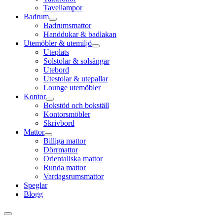
Tavellampor
Badrum
Badrumsmattor
Handdukar & badlakan
Utemöbler & utemiljö
Uteplats
Solstolar & solsängar
Utebord
Utestolar & utepallar
Lounge utemöbler
Kontor
Bokstöd och bokställ
Kontorsmöbler
Skrivbord
Mattor
Billiga mattor
Dörrmattor
Orientaliska mattor
Runda mattor
Vardagsrumsmattor
Speglar
Blogg