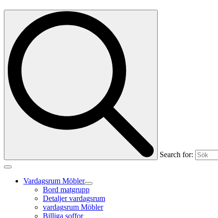
Search for:
Vardagsrum Möbler
Bord matgrupp
Detaljer vardagsrum
vardagsrum Möbler
Billiga soffor