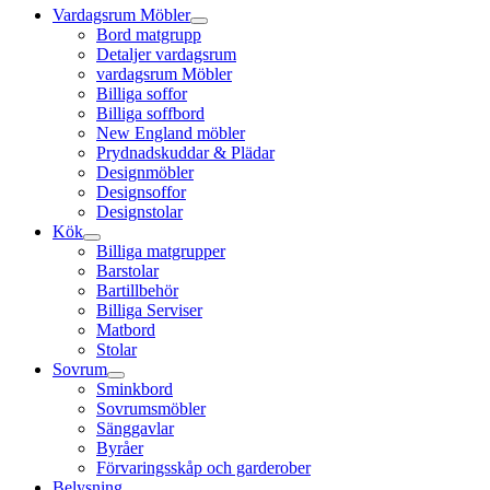
Vardagsrum Möbler
Bord matgrupp
Detaljer vardagsrum
vardagsrum Möbler
Billiga soffor
Billiga soffbord
New England möbler
Prydnadskuddar & Plädar
Designmöbler
Designsoffor
Designstolar
Kök
Billiga matgrupper
Barstolar
Bartillbehör
Billiga Serviser
Matbord
Stolar
Sovrum
Sminkbord
Sovrumsmöbler
Sänggavlar
Byråer
Förvaringsskåp och garderober
Belysning