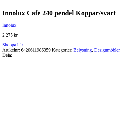
Innolux Café 240 pendel Koppar/svart
Innolux
2 275
kr
Shoppa här
Artikelnr:
6420611986359
Kategorier:
Belysning
,
Designmöbler
Dela: