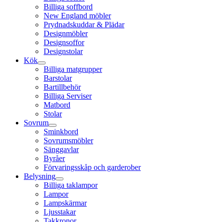
Billiga soffbord
New England möbler
Prydnadskuddar & Plädar
Designmöbler
Designsoffor
Designstolar
Kök
Billiga matgrupper
Barstolar
Bartillbehör
Billiga Serviser
Matbord
Stolar
Sovrum
Sminkbord
Sovrumsmöbler
Sänggavlar
Byråer
Förvaringsskåp och garderober
Belysning
Billiga taklampor
Lampor
Lampskärmar
Ljusstakar
Takkronor