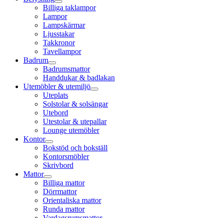
Billiga taklampor
Lampor
Lampskärmar
Ljusstakar
Takkronor
Tavellampor
Badrum
Badrumsmattor
Handdukar & badlakan
Utemöbler & utemiljö
Uteplats
Solstolar & solsängar
Utebord
Utestolar & utepallar
Lounge utemöbler
Kontor
Bokstöd och bokställ
Kontorsmöbler
Skrivbord
Mattor
Billiga mattor
Dörrmattor
Orientaliska mattor
Runda mattor
Vardagsrumsmattor