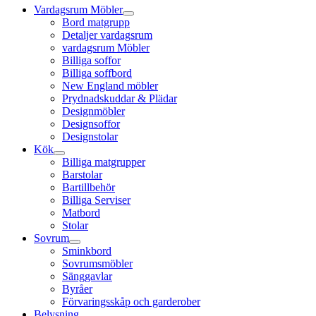
Vardagsrum Möbler
Bord matgrupp
Detaljer vardagsrum
vardagsrum Möbler
Billiga soffor
Billiga soffbord
New England möbler
Prydnadskuddar & Plädar
Designmöbler
Designsoffor
Designstolar
Kök
Billiga matgrupper
Barstolar
Bartillbehör
Billiga Serviser
Matbord
Stolar
Sovrum
Sminkbord
Sovrumsmöbler
Sänggavlar
Byråer
Förvaringsskåp och garderober
Belysning