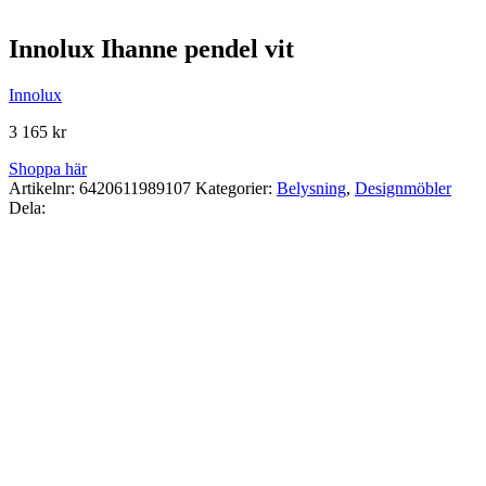
Innolux Ihanne pendel vit
Innolux
3 165
kr
Shoppa här
Artikelnr:
6420611989107
Kategorier:
Belysning
,
Designmöbler
Dela: