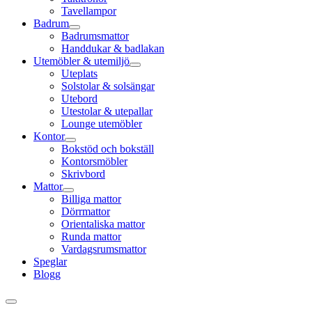
Tavellampor
Badrum
Badrumsmattor
Handdukar & badlakan
Utemöbler & utemiljö
Uteplats
Solstolar & solsängar
Utebord
Utestolar & utepallar
Lounge utemöbler
Kontor
Bokstöd och bokställ
Kontorsmöbler
Skrivbord
Mattor
Billiga mattor
Dörrmattor
Orientaliska mattor
Runda mattor
Vardagsrumsmattor
Speglar
Blogg