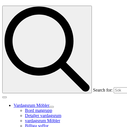
Search for:
Vardagsrum Möbler
Bord matgrupp
Detaljer vardagsrum
vardagsrum Möbler
Billiga soffor