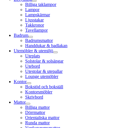
Billiga taklampor
Lampor
Lampskärmar
Ljusstakar
Takkronor
Tavellampor
Badrum
Badrumsmattor
Handdukar & badlakan
Utemöbler & utemiljö
Uteplats
Solstolar & solsängar
Utebord
Utestolar & utepallar
Lounge utemöbler
Kontor
Bokstöd och bokställ
Kontorsmöbler
Skrivbord
Mattor
Billiga mattor
Dörrmattor
Orientaliska mattor
Runda mattor
Vardagsrumsmattor