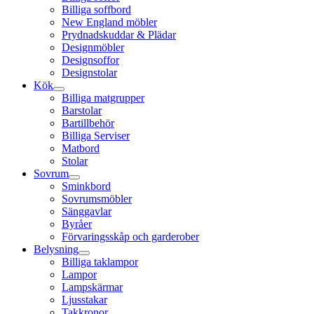
Billiga soffbord
New England möbler
Prydnadskuddar & Plädar
Designmöbler
Designsoffor
Designstolar
Kök
Billiga matgrupper
Barstolar
Bartillbehör
Billiga Serviser
Matbord
Stolar
Sovrum
Sminkbord
Sovrumsmöbler
Sänggavlar
Byråer
Förvaringsskåp och garderober
Belysning
Billiga taklampor
Lampor
Lampskärmar
Ljusstakar
Takkronor