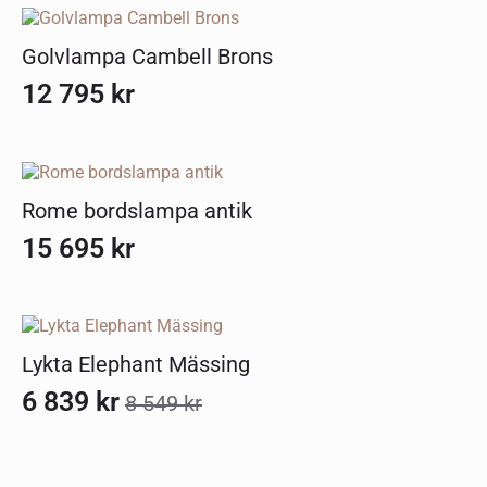
Golvlampa Cambell Brons
12 795
kr
Rome bordslampa antik
15 695
kr
Lykta Elephant Mässing
6 839
kr
8 549
kr
Det
Det
ursprungliga
nuvarande
priset
priset