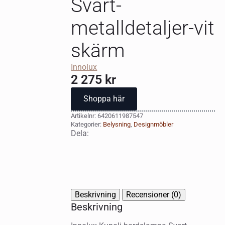
Svart-
metalldetaljer-vit
skärm
Innolux
2 275
kr
Shoppa här
Artikelnr:
6420611987547
Kategorier:
Belysning
,
Designmöbler
Dela:
Beskrivning
Recensioner (0)
Beskrivning