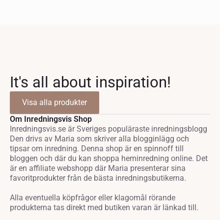
var:
är:
8
6
549 kr.
839 kr.
It's all about inspiration!
Visa alla produkter
Om Inredningsvis Shop
Inredningsvis.se är Sveriges populäraste inredningsblogg
Den drivs av Maria som skriver alla blogginlägg och
tipsar om inredning. Denna shop är en spinnoff till
bloggen och där du kan shoppa heminredning online. Det
är en affiliate webshopp där Maria presenterar sina
favoritprodukter från de bästa inredningsbutikerna.
Alla eventuella köpfrågor eller klagomål rörande
produkterna tas direkt med butiken varan är länkad till.