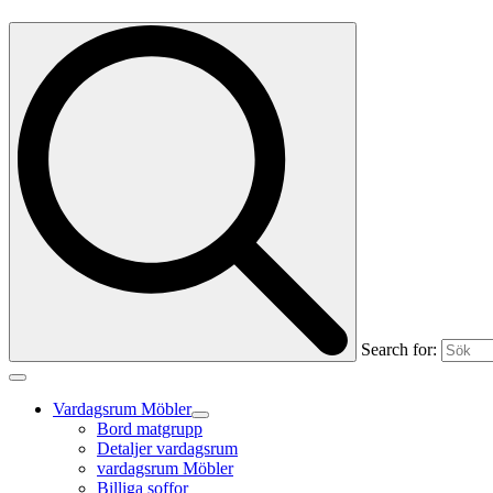
Search for:
Vardagsrum Möbler
Bord matgrupp
Detaljer vardagsrum
vardagsrum Möbler
Billiga soffor