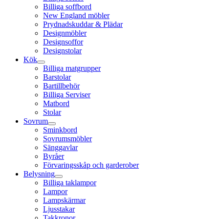
Billiga soffbord
New England möbler
Prydnadskuddar & Plädar
Designmöbler
Designsoffor
Designstolar
Kök
Billiga matgrupper
Barstolar
Bartillbehör
Billiga Serviser
Matbord
Stolar
Sovrum
Sminkbord
Sovrumsmöbler
Sänggavlar
Byråer
Förvaringsskåp och garderober
Belysning
Billiga taklampor
Lampor
Lampskärmar
Ljusstakar
Takkronor