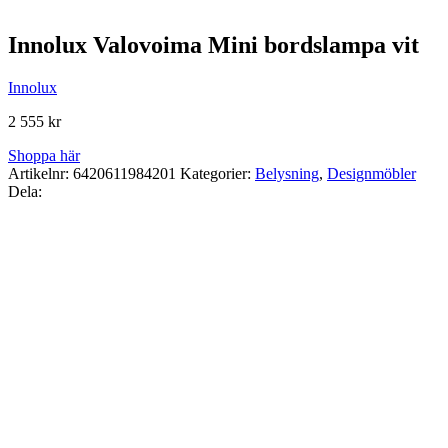
Innolux Valovoima Mini bordslampa vit
Innolux
2 555
kr
Shoppa här
Artikelnr:
6420611984201
Kategorier:
Belysning
,
Designmöbler
Dela: