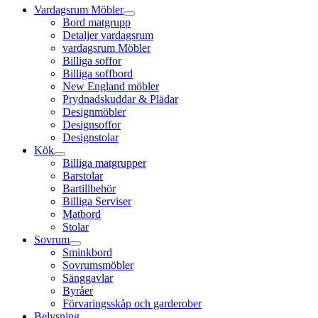
Vardagsrum Möbler
Bord matgrupp
Detaljer vardagsrum
vardagsrum Möbler
Billiga soffor
Billiga soffbord
New England möbler
Prydnadskuddar & Plädar
Designmöbler
Designsoffor
Designstolar
Kök
Billiga matgrupper
Barstolar
Bartillbehör
Billiga Serviser
Matbord
Stolar
Sovrum
Sminkbord
Sovrumsmöbler
Sänggavlar
Byråer
Förvaringsskåp och garderober
Belysning