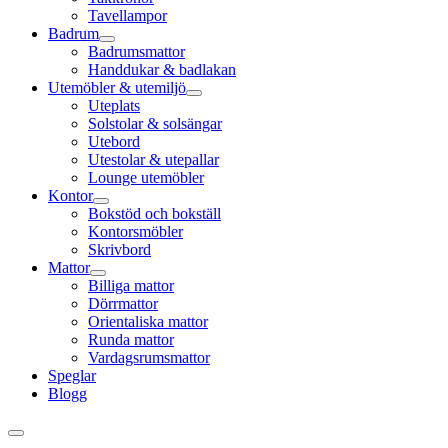
Tavellampor
Badrum
Badrumsmattor
Handdukar & badlakan
Utemöbler & utemiljö
Uteplats
Solstolar & solsängar
Utebord
Utestolar & utepallar
Lounge utemöbler
Kontor
Bokstöd och bokställ
Kontorsmöbler
Skrivbord
Mattor
Billiga mattor
Dörrmattor
Orientaliska mattor
Runda mattor
Vardagsrumsmattor
Speglar
Blogg