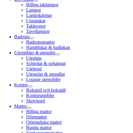
Billiga taklampor
Lampor
Lampskärmar
Ljusstakar
Takkronor
Tavellampor
Badrum
Badrumsmattor
Handdukar & badlakan
Utemöbler & utemiljö
Uteplats
Solstolar & solsängar
Utebord
Utestolar & utepallar
Lounge utemöbler
Kontor
Bokstöd och bokställ
Kontorsmöbler
Skrivbord
Mattor
Billiga mattor
Dörrmattor
Orientaliska mattor
Runda mattor
Vardagsrumsmattor