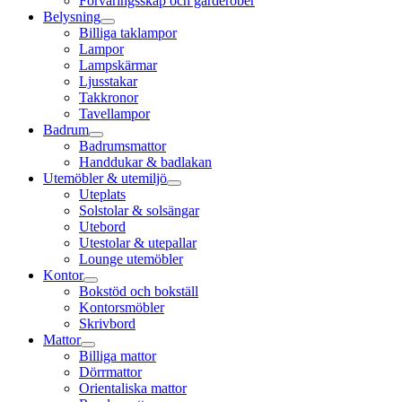
Förvaringsskåp och garderober
Belysning
Billiga taklampor
Lampor
Lampskärmar
Ljusstakar
Takkronor
Tavellampor
Badrum
Badrumsmattor
Handdukar & badlakan
Utemöbler & utemiljö
Uteplats
Solstolar & solsängar
Utebord
Utestolar & utepallar
Lounge utemöbler
Kontor
Bokstöd och bokställ
Kontorsmöbler
Skrivbord
Mattor
Billiga mattor
Dörrmattor
Orientaliska mattor