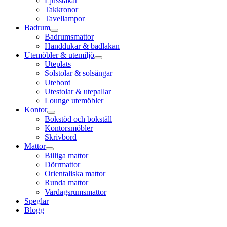
Ljusstakar
Takkronor
Tavellampor
Badrum
Badrumsmattor
Handdukar & badlakan
Utemöbler & utemiljö
Uteplats
Solstolar & solsängar
Utebord
Utestolar & utepallar
Lounge utemöbler
Kontor
Bokstöd och bokställ
Kontorsmöbler
Skrivbord
Mattor
Billiga mattor
Dörrmattor
Orientaliska mattor
Runda mattor
Vardagsrumsmattor
Speglar
Blogg