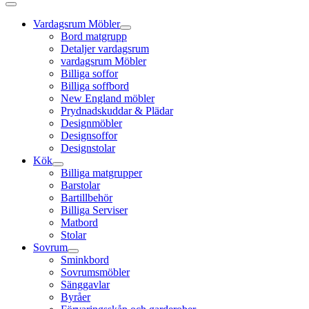
Vardagsrum Möbler
Bord matgrupp
Detaljer vardagsrum
vardagsrum Möbler
Billiga soffor
Billiga soffbord
New England möbler
Prydnadskuddar & Plädar
Designmöbler
Designsoffor
Designstolar
Kök
Billiga matgrupper
Barstolar
Bartillbehör
Billiga Serviser
Matbord
Stolar
Sovrum
Sminkbord
Sovrumsmöbler
Sänggavlar
Byråer