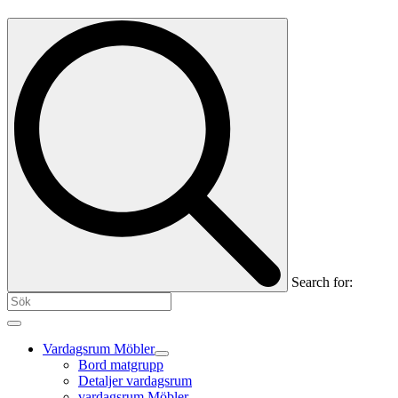
Search for:
Vardagsrum Möbler
Bord matgrupp
Detaljer vardagsrum
vardagsrum Möbler