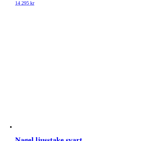
14 295
kr
Nagel ljusstake svart