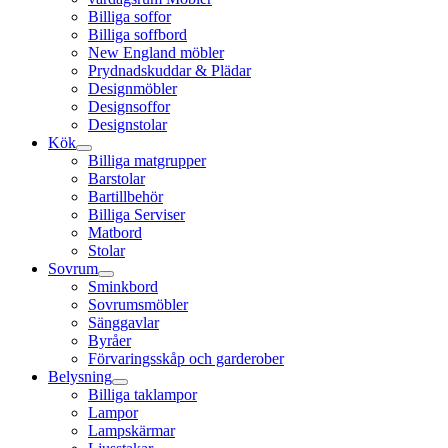
Billiga soffor
Billiga soffbord
New England möbler
Prydnadskuddar & Plädar
Designmöbler
Designsoffor
Designstolar
Kök
Billiga matgrupper
Barstolar
Bartillbehör
Billiga Serviser
Matbord
Stolar
Sovrum
Sminkbord
Sovrumsmöbler
Sänggavlar
Byråer
Förvaringsskåp och garderober
Belysning
Billiga taklampor
Lampor
Lampskärmar