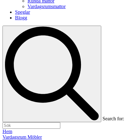
Runda mattor
Vardagsrumsmattor
Speglar
Blogg
Search for:
Hem
Vardagsrum Möbler