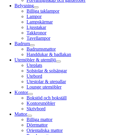
Förvaringsskåp och garderober
Belysning
Billiga taklampor
Lampor
Lampskärmar
Ljusstakar
Takkronor
Tavellampor
Badrum
Badrumsmattor
Handdukar & badlakan
Utemöbler & utemiljö
Uteplats
Solstolar & solsängar
Utebord
Utestolar & utepallar
Lounge utemöbler
Kontor
Bokstöd och bokställ
Kontorsmöbler
Skrivbord
Mattor
Billiga mattor
Dörrmattor
Orientaliska mattor