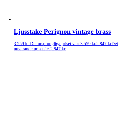
Ljusstake Perignon vintage brass
3 559
kr
Det ursprungliga priset var: 3 559 kr.
2 847
kr
Det
nuvarande priset är: 2 847 kr.