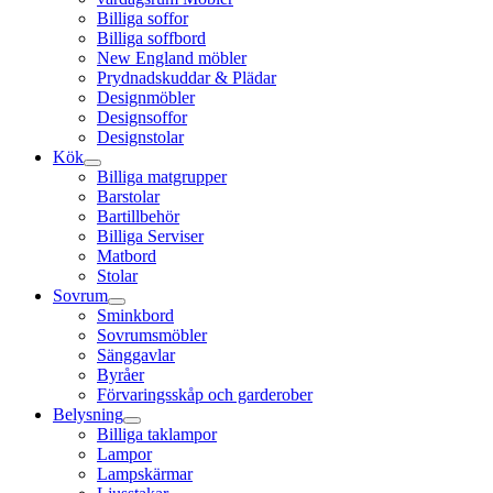
Billiga soffor
Billiga soffbord
New England möbler
Prydnadskuddar & Plädar
Designmöbler
Designsoffor
Designstolar
Kök
Billiga matgrupper
Barstolar
Bartillbehör
Billiga Serviser
Matbord
Stolar
Sovrum
Sminkbord
Sovrumsmöbler
Sänggavlar
Byråer
Förvaringsskåp och garderober
Belysning
Billiga taklampor
Lampor
Lampskärmar