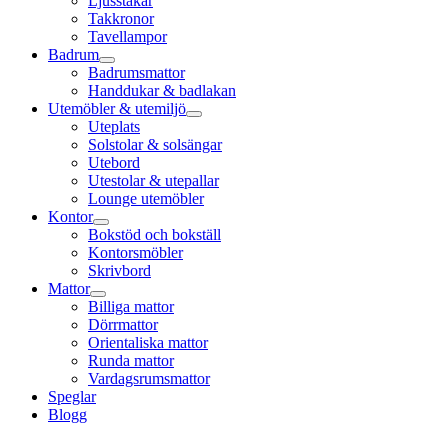
Ljusstakar
Takkronor
Tavellampor
Badrum
Badrumsmattor
Handdukar & badlakan
Utemöbler & utemiljö
Uteplats
Solstolar & solsängar
Utebord
Utestolar & utepallar
Lounge utemöbler
Kontor
Bokstöd och bokställ
Kontorsmöbler
Skrivbord
Mattor
Billiga mattor
Dörrmattor
Orientaliska mattor
Runda mattor
Vardagsrumsmattor
Speglar
Blogg