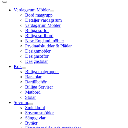
Vardagsrum Möbler
Bord matgrupp
Detaljer vardagsrum
vardagsrum Möbler
Billiga soffor
Billiga soffbord
New England möbler
Prydnadskuddar & Plädar
Designmöbler
Designsoffor
Designstolar
Kök
Billiga matgrupper
Barstolar
Bartillbehör
Billiga Serviser
Matbord
Stolar
Sovrum
Sminkbord
Sovrumsmöbler
Sänggavlar
Byråer