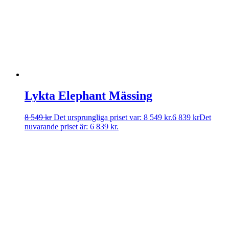
Lykta Elephant Mässing
8 549
kr
Det ursprungliga priset var: 8 549 kr.
6 839
kr
Det
nuvarande priset är: 6 839 kr.