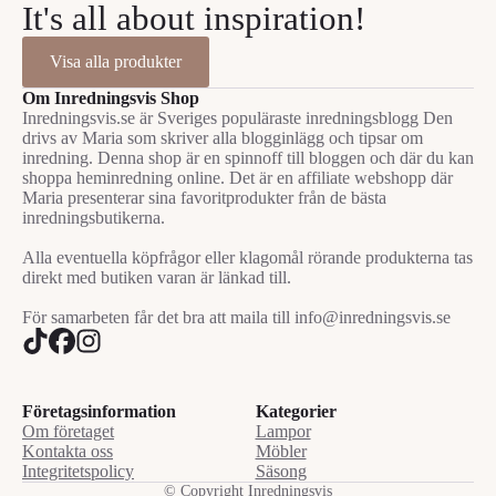
It's all about inspiration!
Visa alla produkter
Om Inredningsvis Shop
Inredningsvis.se är Sveriges populäraste inredningsblogg Den
drivs av Maria som skriver alla blogginlägg och tipsar om
inredning. Denna shop är en spinnoff till bloggen och där du kan
shoppa heminredning online. Det är en affiliate webshopp där
Maria presenterar sina favoritprodukter från de bästa
inredningsbutikerna.
Alla eventuella köpfrågor eller klagomål rörande produkterna tas
direkt med butiken varan är länkad till.
För samarbeten får det bra att maila till info@inredningsvis.se
Företagsinformation
Kategorier
Om företaget
Lampor
Kontakta oss
Möbler
Integritetspolicy
Säsong
© Copyright Inredningsvis