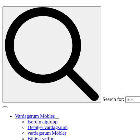
Search for:
Vardagsrum Möbler
Bord matgrupp
Detaljer vardagsrum
vardagsrum Möbler
Billiga soffor