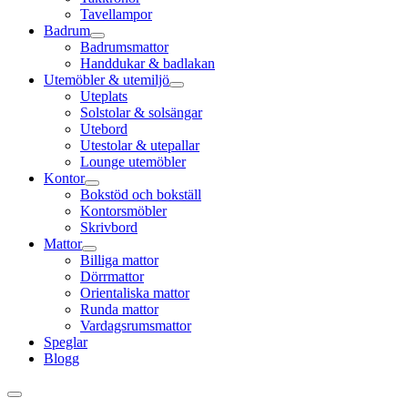
Tavellampor
Badrum
Badrumsmattor
Handdukar & badlakan
Utemöbler & utemiljö
Uteplats
Solstolar & solsängar
Utebord
Utestolar & utepallar
Lounge utemöbler
Kontor
Bokstöd och bokställ
Kontorsmöbler
Skrivbord
Mattor
Billiga mattor
Dörrmattor
Orientaliska mattor
Runda mattor
Vardagsrumsmattor
Speglar
Blogg