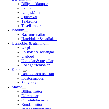
Billiga taklampor
Lampor
Lampskärmar
Ljusstakar
Takkronor
Tavellampor
Badrum
Badrumsmattor
Handdukar & badlakan
Utemöbler & utemiljö
Uteplats
Solstolar & solsängar
Utebord
Utestolar & utepallar
Lounge utemöbler
Kontor
Bokstöd och bokställ
Kontorsmöbler
Skrivbord
Mattor
Billiga mattor
Dörrmattor
Orientaliska mattor
Runda mattor
Vardagsrumsmattor