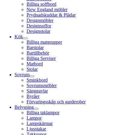
Billiga soffbord
New England möbler
Prydnadskuddar & Plädar
Designmöbler
Designsoffor
Designstolar
Kök
Billiga matgrupper
Barstolar
Bartillbehör
Billiga Serviser
Matbord
Stolar
Sovrum
Sminkbord
Sovrumsmöbler
Sänggavlar
Byråer
Förvaringsskåp och garderober
Belysning
Billiga taklampor
Lampor
Lampskärmar
Ljusstakar
Takkronor