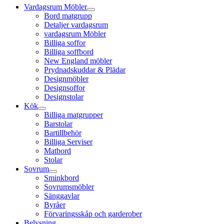
Vardagsrum Möbler
Bord matgrupp
Detaljer vardagsrum
vardagsrum Möbler
Billiga soffor
Billiga soffbord
New England möbler
Prydnadskuddar & Plädar
Designmöbler
Designsoffor
Designstolar
Kök
Billiga matgrupper
Barstolar
Bartillbehör
Billiga Serviser
Matbord
Stolar
Sovrum
Sminkbord
Sovrumsmöbler
Sänggavlar
Byråer
Förvaringsskåp och garderober
Belysning