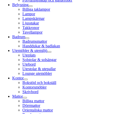
Förvaringsskåp och garderober
Belysning
Billiga taklampor
Lampor
Lampskärmar
Ljusstakar
Takkronor
Tavellampor
Badrum
Badrumsmattor
Handdukar & badlakan
Utemöbler & utemiljö
Uteplats
Solstolar & solsängar
Utebord
Utestolar & utepallar
Lounge utemöbler
Kontor
Bokstöd och bokställ
Kontorsmöbler
Skrivbord
Mattor
Billiga mattor
Dörrmattor
Orientaliska mattor