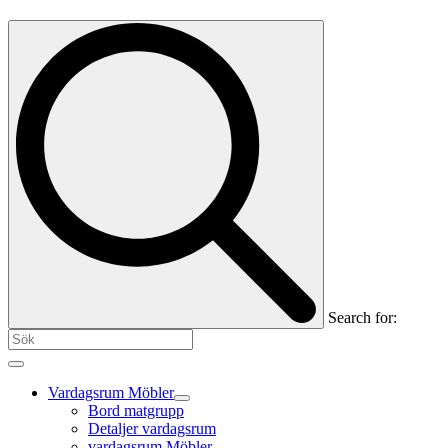
Search for:
Vardagsrum Möbler
Bord matgrupp
Detaljer vardagsrum
vardagsrum Möbler