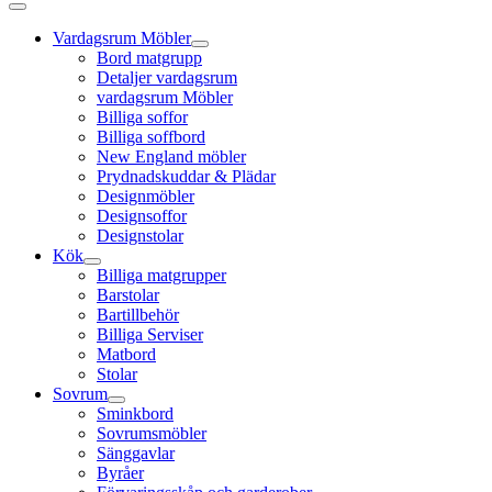
Vardagsrum Möbler
Bord matgrupp
Detaljer vardagsrum
vardagsrum Möbler
Billiga soffor
Billiga soffbord
New England möbler
Prydnadskuddar & Plädar
Designmöbler
Designsoffor
Designstolar
Kök
Billiga matgrupper
Barstolar
Bartillbehör
Billiga Serviser
Matbord
Stolar
Sovrum
Sminkbord
Sovrumsmöbler
Sänggavlar
Byråer