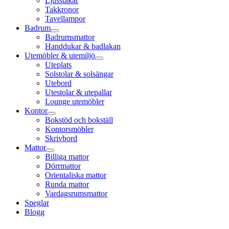
Ljusstakar
Takkronor
Tavellampor
Badrum
Badrumsmattor
Handdukar & badlakan
Utemöbler & utemiljö
Uteplats
Solstolar & solsängar
Utebord
Utestolar & utepallar
Lounge utemöbler
Kontor
Bokstöd och bokställ
Kontorsmöbler
Skrivbord
Mattor
Billiga mattor
Dörrmattor
Orientaliska mattor
Runda mattor
Vardagsrumsmattor
Speglar
Blogg