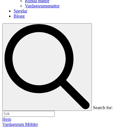
Runda mattor
Vardagsrumsmattor
Speglar
Blogg
Search for:
Hem
Vardagsrum Möbler