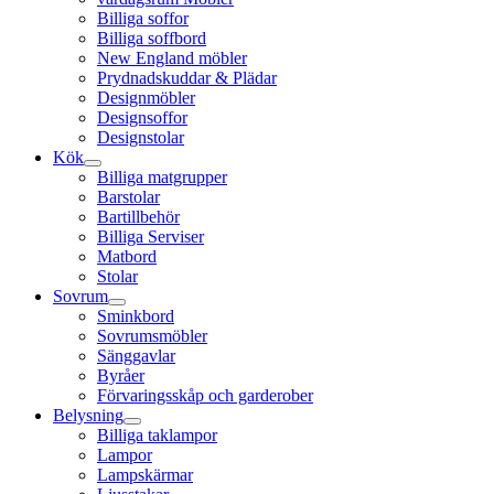
Billiga soffor
Billiga soffbord
New England möbler
Prydnadskuddar & Plädar
Designmöbler
Designsoffor
Designstolar
Kök
Billiga matgrupper
Barstolar
Bartillbehör
Billiga Serviser
Matbord
Stolar
Sovrum
Sminkbord
Sovrumsmöbler
Sänggavlar
Byråer
Förvaringsskåp och garderober
Belysning
Billiga taklampor
Lampor
Lampskärmar