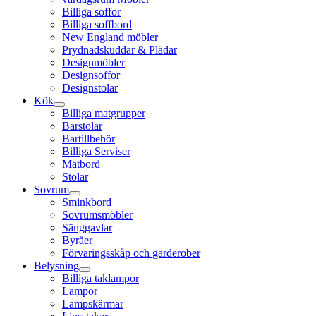
Billiga soffor
Billiga soffbord
New England möbler
Prydnadskuddar & Plädar
Designmöbler
Designsoffor
Designstolar
Kök
Billiga matgrupper
Barstolar
Bartillbehör
Billiga Serviser
Matbord
Stolar
Sovrum
Sminkbord
Sovrumsmöbler
Sänggavlar
Byråer
Förvaringsskåp och garderober
Belysning
Billiga taklampor
Lampor
Lampskärmar