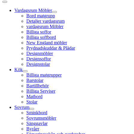
Vardagsrum Möbler
Bord matgrupp
Detaljer vardagsrum
vardagsrum Möbler
Billiga soffor
Billiga soffbord
New England möbler
Prydnadskuddar & Plädar
Designmöbler
Designsoffor
Designstolar
Kök
Billiga matgrupper
Barstolar
Bartillbehör
Billiga Serviser
Matbord
Stolar
Sovrum
Sminkbord
Sovrumsmöbler
Sänggavlar
Byråer