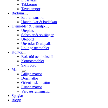
Ljusstakar
Takkronor
Tavellampor
Badrum
Badrumsmattor
Handdukar & badlakan
Utemöbler & utemiljö
Uteplats
Solstolar & solsängar
Utebord
Utestolar & utepallar
Lounge utemöbler
Kontor
Bokstöd och bokställ
Kontorsmöbler
Skrivbord
Mattor
Billiga mattor
Dörrmattor
Orientaliska mattor
Runda mattor
Vardagsrumsmattor
Speglar
Blogg