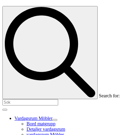
Search for:
Vardagsrum Möbler
Bord matgrupp
Detaljer vardagsrum
vardagsrum Möbler