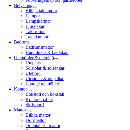
Förvaringsskåp och garderober
Belysning
Billiga taklampor
Lampor
Lampskärmar
Ljusstakar
Takkronor
Tavellampor
Badrum
Badrumsmattor
Handdukar & badlakan
Utemöbler & utemiljö
Uteplats
Solstolar & solsängar
Utebord
Utestolar & utepallar
Lounge utemöbler
Kontor
Bokstöd och bokställ
Kontorsmöbler
Skrivbord
Mattor
Billiga mattor
Dörrmattor
Orientaliska mattor