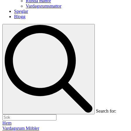
Runda mattor
Vardagsrumsmattor
Speglar
Blogg
Search for:
Hem
Vardagsrum Möbler