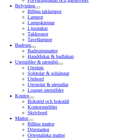
Förvaringsskåp och garderober
Belysning
Billiga taklampor
Lampor
Lampskärmar
Ljusstakar
Takkronor
Tavellampor
Badrum
Badrumsmattor
Handdukar & badlakan
Utemöbler & utemiljö
Uteplats
Solstolar & solsängar
Utebord
Utestolar & utepallar
Lounge utemöbler
Kontor
Bokstöd och bokställ
Kontorsmöbler
Skrivbord
Mattor
Billiga mattor
Dörrmattor
Orientaliska mattor