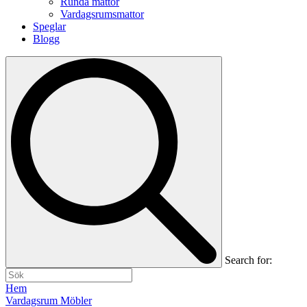
Runda mattor
Vardagsrumsmattor
Speglar
Blogg
Search for:
Hem
Vardagsrum Möbler