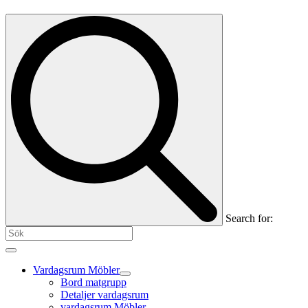
Search for:
Vardagsrum Möbler
Bord matgrupp
Detaljer vardagsrum
vardagsrum Möbler