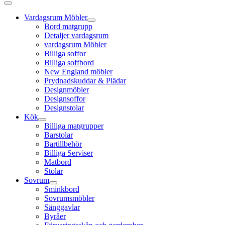
Vardagsrum Möbler
Bord matgrupp
Detaljer vardagsrum
vardagsrum Möbler
Billiga soffor
Billiga soffbord
New England möbler
Prydnadskuddar & Plädar
Designmöbler
Designsoffor
Designstolar
Kök
Billiga matgrupper
Barstolar
Bartillbehör
Billiga Serviser
Matbord
Stolar
Sovrum
Sminkbord
Sovrumsmöbler
Sänggavlar
Byråer