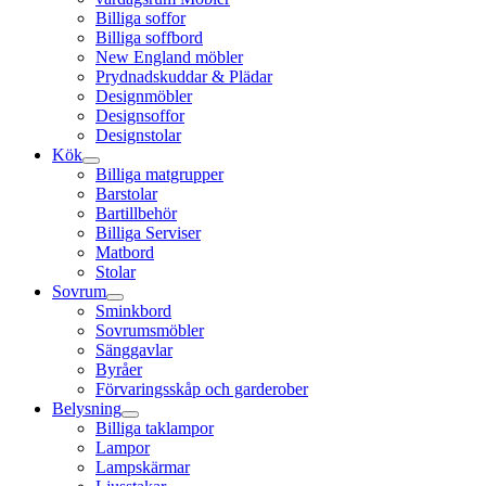
Billiga soffor
Billiga soffbord
New England möbler
Prydnadskuddar & Plädar
Designmöbler
Designsoffor
Designstolar
Kök
Billiga matgrupper
Barstolar
Bartillbehör
Billiga Serviser
Matbord
Stolar
Sovrum
Sminkbord
Sovrumsmöbler
Sänggavlar
Byråer
Förvaringsskåp och garderober
Belysning
Billiga taklampor
Lampor
Lampskärmar