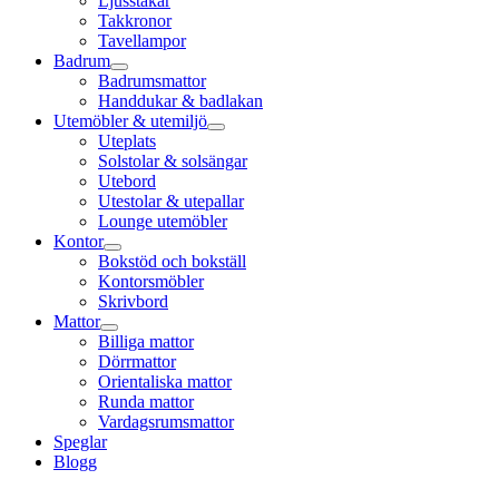
Ljusstakar
Takkronor
Tavellampor
Badrum
Badrumsmattor
Handdukar & badlakan
Utemöbler & utemiljö
Uteplats
Solstolar & solsängar
Utebord
Utestolar & utepallar
Lounge utemöbler
Kontor
Bokstöd och bokställ
Kontorsmöbler
Skrivbord
Mattor
Billiga mattor
Dörrmattor
Orientaliska mattor
Runda mattor
Vardagsrumsmattor
Speglar
Blogg