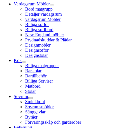
Vardagsrum Möbler
Bord matgrupp
Detaljer vardagsrum
vardagsrum Möbler
Billiga soffor
Billiga soffbord
New England möbler
Prydnadskuddar & Plädar
Designmöbler
Designsoffor
Designstolar
Kök
Billiga matgrupper
Barstolar
Bartillbehör
Billiga Serviser
Matbord
Stolar
Sovrum
Sminkbord
Sovrumsmöbler
Sänggavlar
Byråer
Förvaringsskåp och garderober
Belysning