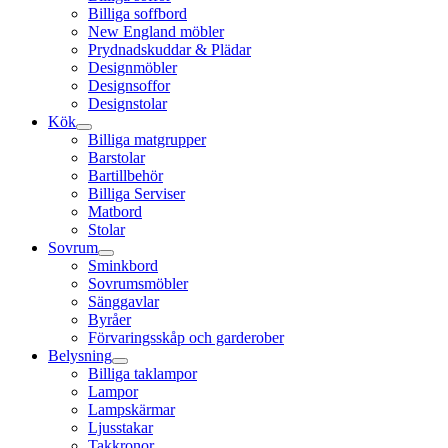
Billiga soffbord
New England möbler
Prydnadskuddar & Plädar
Designmöbler
Designsoffor
Designstolar
Kök
Billiga matgrupper
Barstolar
Bartillbehör
Billiga Serviser
Matbord
Stolar
Sovrum
Sminkbord
Sovrumsmöbler
Sänggavlar
Byråer
Förvaringsskåp och garderober
Belysning
Billiga taklampor
Lampor
Lampskärmar
Ljusstakar
Takkronor