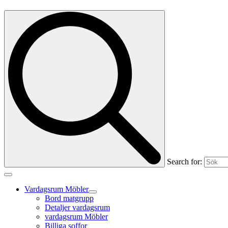
Search for:
Vardagsrum Möbler
Bord matgrupp
Detaljer vardagsrum
vardagsrum Möbler
Billiga soffor