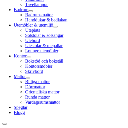
Tavellampor
Badrum
Badrumsmattor
Handdukar & badlakan
Utemöbler & utemiljö
Uteplats
Solstolar & solsängar
Utebord
Utestolar & utepallar
Lounge utemöbler
Kontor
Bokstöd och bokställ
Kontorsmöbler
Skrivbord
Mattor
Billiga mattor
Dörrmattor
Orientaliska mattor
Runda mattor
Vardagsrumsmattor
Speglar
Blogg