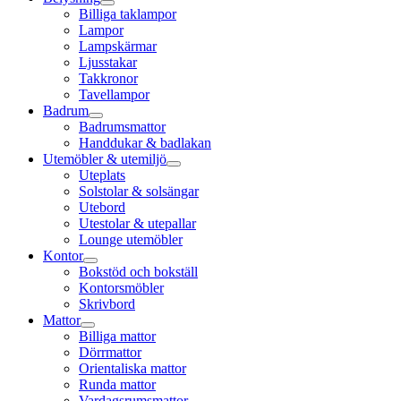
Billiga taklampor
Lampor
Lampskärmar
Ljusstakar
Takkronor
Tavellampor
Badrum
Badrumsmattor
Handdukar & badlakan
Utemöbler & utemiljö
Uteplats
Solstolar & solsängar
Utebord
Utestolar & utepallar
Lounge utemöbler
Kontor
Bokstöd och bokställ
Kontorsmöbler
Skrivbord
Mattor
Billiga mattor
Dörrmattor
Orientaliska mattor
Runda mattor
Vardagsrumsmattor