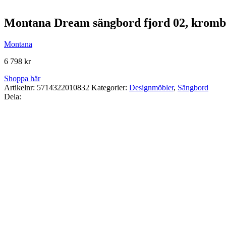
Montana Dream sängbord fjord 02, krom
Montana
6 798
kr
Shoppa här
Artikelnr:
5714322010832
Kategorier:
Designmöbler
,
Sängbord
Dela: