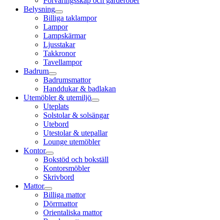
Förvaringsskåp och garderober
Belysning
Billiga taklampor
Lampor
Lampskärmar
Ljusstakar
Takkronor
Tavellampor
Badrum
Badrumsmattor
Handdukar & badlakan
Utemöbler & utemiljö
Uteplats
Solstolar & solsängar
Utebord
Utestolar & utepallar
Lounge utemöbler
Kontor
Bokstöd och bokställ
Kontorsmöbler
Skrivbord
Mattor
Billiga mattor
Dörrmattor
Orientaliska mattor