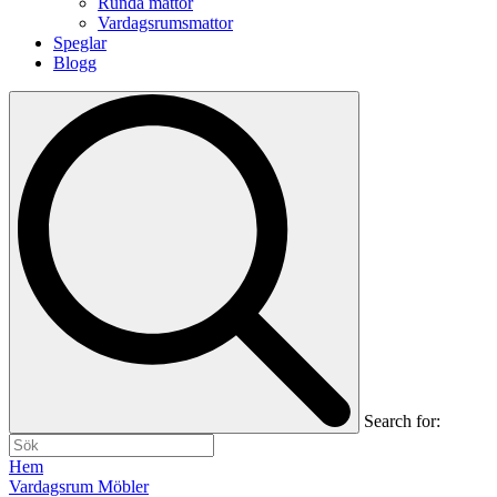
Runda mattor
Vardagsrumsmattor
Speglar
Blogg
Search for:
Hem
Vardagsrum Möbler