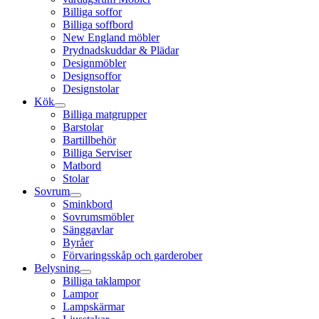
Billiga soffor
Billiga soffbord
New England möbler
Prydnadskuddar & Plädar
Designmöbler
Designsoffor
Designstolar
Kök
Billiga matgrupper
Barstolar
Bartillbehör
Billiga Serviser
Matbord
Stolar
Sovrum
Sminkbord
Sovrumsmöbler
Sänggavlar
Byråer
Förvaringsskåp och garderober
Belysning
Billiga taklampor
Lampor
Lampskärmar