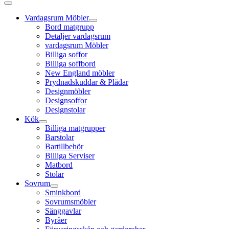
Vardagsrum Möbler
Bord matgrupp
Detaljer vardagsrum
vardagsrum Möbler
Billiga soffor
Billiga soffbord
New England möbler
Prydnadskuddar & Plädar
Designmöbler
Designsoffor
Designstolar
Kök
Billiga matgrupper
Barstolar
Bartillbehör
Billiga Serviser
Matbord
Stolar
Sovrum
Sminkbord
Sovrumsmöbler
Sänggavlar
Byråer