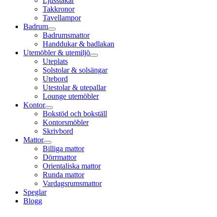
Ljusstakar
Takkronor
Tavellampor
Badrum
Badrumsmattor
Handdukar & badlakan
Utemöbler & utemiljö
Uteplats
Solstolar & solsängar
Utebord
Utestolar & utepallar
Lounge utemöbler
Kontor
Bokstöd och bokställ
Kontorsmöbler
Skrivbord
Mattor
Billiga mattor
Dörrmattor
Orientaliska mattor
Runda mattor
Vardagsrumsmattor
Speglar
Blogg