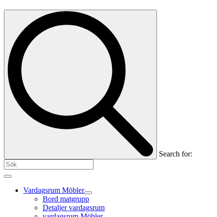
Search for:
Vardagsrum Möbler
Bord matgrupp
Detaljer vardagsrum
vardagsrum Möbler