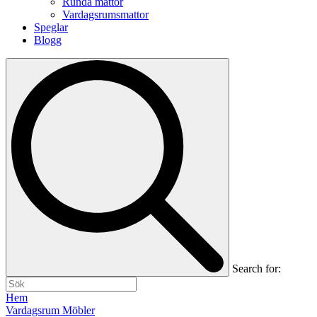
Runda mattor
Vardagsrumsmattor
Speglar
Blogg
Search for:
Hem
Vardagsrum Möbler