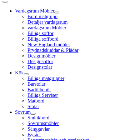
Vardagsrum Möbler
Bord matgrupp
Detaljer vardagsrum
vardagsrum Möbler
Billiga soffor
Billiga soffbord
New England möbler
Prydnadskuddar & Plädar
Designmöbler
Designsoffor
Designstolar
Kök
Billiga matgrupper
Barstolar
Bartillbehör
Billiga Serviser
Matbord
Stolar
Sovrum
Sminkbord
Sovrumsmöbler
Sänggavlar
Byråer