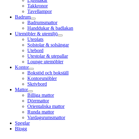
Ljusstakar
Takkronor
Tavellampor
Badrum
Badrumsmattor
Handdukar & badlakan
Utemöbler & utemiljö
Uteplats
Solstolar & solsängar
Utebord
Utestolar & utepallar
Lounge utemöbler
Kontor
Bokstöd och bokställ
Kontorsmöbler
Skrivbord
Mattor
Billiga mattor
Dörrmattor
Orientaliska mattor
Runda mattor
Vardagsrumsmattor
Speglar
Blogg