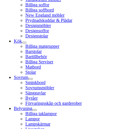
Billiga soffor
Billiga soffbord
New England möbler
Prydnadskuddar & Plädar
Designmöbler
Designsoffor
Designstolar
Kök
Billiga matgrupper
Barstolar
Bartillbehör
Billiga Serviser
Matbord
Stolar
Sovrum
Sminkbord
Sovrumsmöbler
Sänggavlar
Byråer
Förvaringsskåp och garderober
Belysning
Billiga taklampor
Lampor
Lampskärmar