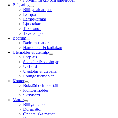
Förvaringsskåp och garderober
Belysning
Billiga taklampor
Lampor
Lampskärmar
Ljusstakar
Takkronor
Tavellampor
Badrum
Badrumsmattor
Handdukar & badlakan
Utemöbler & utemiljö
Uteplats
Solstolar & solsängar
Utebord
Utestolar & utepallar
Lounge utemöbler
Kontor
Bokstöd och bokställ
Kontorsmöbler
Skrivbord
Mattor
Billiga mattor
Dörrmattor
Orientaliska mattor