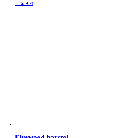
11 639
kr
Elmwood barstol