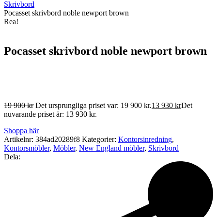
Skrivbord
Pocasset skrivbord noble newport brown
Rea!
Pocasset skrivbord noble newport brown
19 900
kr
Det ursprungliga priset var: 19 900 kr.
13 930
kr
Det
nuvarande priset är: 13 930 kr.
Shoppa här
Artikelnr:
384ad20289f8
Kategorier:
Kontorsinredning
,
Kontorsmöbler
,
Möbler
,
New England möbler
,
Skrivbord
Dela: