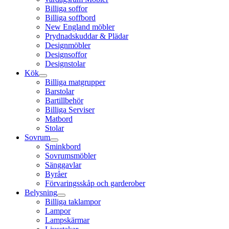
Billiga soffor
Billiga soffbord
New England möbler
Prydnadskuddar & Plädar
Designmöbler
Designsoffor
Designstolar
Kök
Billiga matgrupper
Barstolar
Bartillbehör
Billiga Serviser
Matbord
Stolar
Sovrum
Sminkbord
Sovrumsmöbler
Sänggavlar
Byråer
Förvaringsskåp och garderober
Belysning
Billiga taklampor
Lampor
Lampskärmar