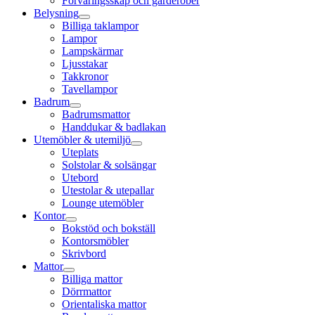
Förvaringsskåp och garderober
Belysning
Billiga taklampor
Lampor
Lampskärmar
Ljusstakar
Takkronor
Tavellampor
Badrum
Badrumsmattor
Handdukar & badlakan
Utemöbler & utemiljö
Uteplats
Solstolar & solsängar
Utebord
Utestolar & utepallar
Lounge utemöbler
Kontor
Bokstöd och bokställ
Kontorsmöbler
Skrivbord
Mattor
Billiga mattor
Dörrmattor
Orientaliska mattor