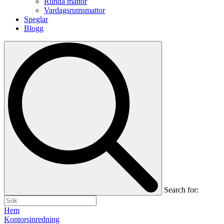
Runda mattor
Vardagsrumsmattor
Speglar
Blogg
Search for:
Hem
Kontorsinredning