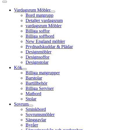
Vardagsrum Möbler
Bord matgrupp
Detaljer vardagsrum
vardagsrum Möbler
Billiga soffor
Billiga soffbord
New England möbler
Prydnadskuddar & Plädar
Designmöbler
Designsoffor
Designstolar
Kök
Billiga matgrupper
Barstolar
Bartillbehör
Billiga Serviser
Matbord
Stolar
Sovrum
Sminkbord
Sovrumsmöbler
Sänggavlar
Byråer