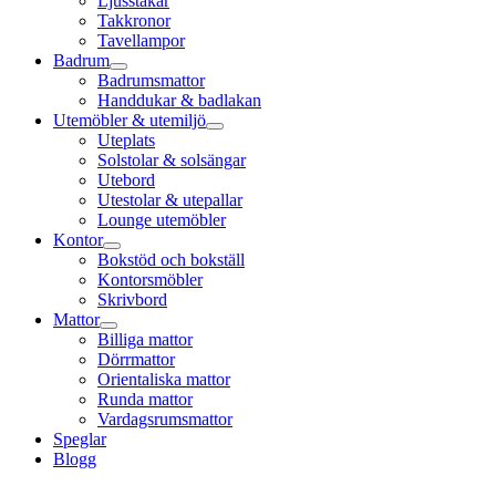
Ljusstakar
Takkronor
Tavellampor
Badrum
Badrumsmattor
Handdukar & badlakan
Utemöbler & utemiljö
Uteplats
Solstolar & solsängar
Utebord
Utestolar & utepallar
Lounge utemöbler
Kontor
Bokstöd och bokställ
Kontorsmöbler
Skrivbord
Mattor
Billiga mattor
Dörrmattor
Orientaliska mattor
Runda mattor
Vardagsrumsmattor
Speglar
Blogg