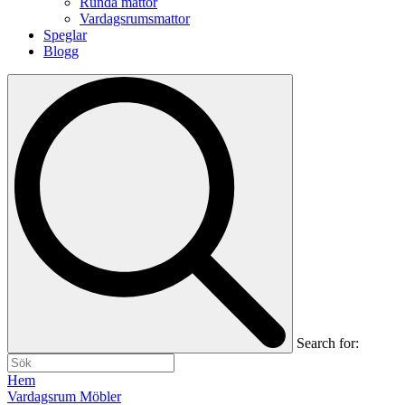
Runda mattor
Vardagsrumsmattor
Speglar
Blogg
Search for:
Hem
Vardagsrum Möbler