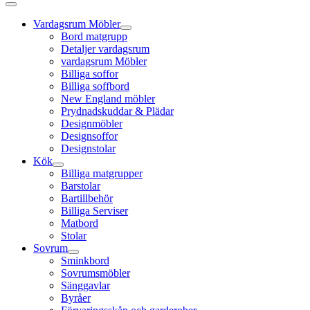
Vardagsrum Möbler
Bord matgrupp
Detaljer vardagsrum
vardagsrum Möbler
Billiga soffor
Billiga soffbord
New England möbler
Prydnadskuddar & Plädar
Designmöbler
Designsoffor
Designstolar
Kök
Billiga matgrupper
Barstolar
Bartillbehör
Billiga Serviser
Matbord
Stolar
Sovrum
Sminkbord
Sovrumsmöbler
Sänggavlar
Byråer