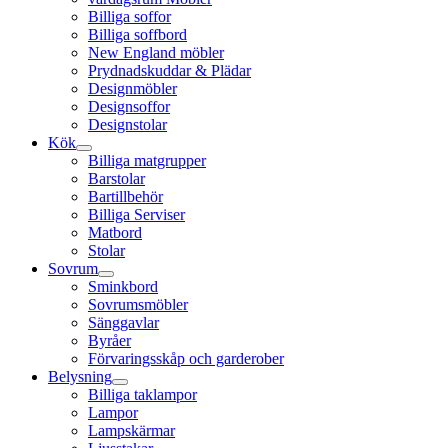
Billiga soffor
Billiga soffbord
New England möbler
Prydnadskuddar & Plädar
Designmöbler
Designsoffor
Designstolar
Kök
Billiga matgrupper
Barstolar
Bartillbehör
Billiga Serviser
Matbord
Stolar
Sovrum
Sminkbord
Sovrumsmöbler
Sänggavlar
Byråer
Förvaringsskåp och garderober
Belysning
Billiga taklampor
Lampor
Lampskärmar