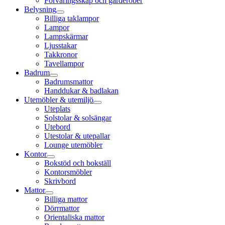
Förvaringsskåp och garderober
Belysning
Billiga taklampor
Lampor
Lampskärmar
Ljusstakar
Takkronor
Tavellampor
Badrum
Badrumsmattor
Handdukar & badlakan
Utemöbler & utemiljö
Uteplats
Solstolar & solsängar
Utebord
Utestolar & utepallar
Lounge utemöbler
Kontor
Bokstöd och bokställ
Kontorsmöbler
Skrivbord
Mattor
Billiga mattor
Dörrmattor
Orientaliska mattor