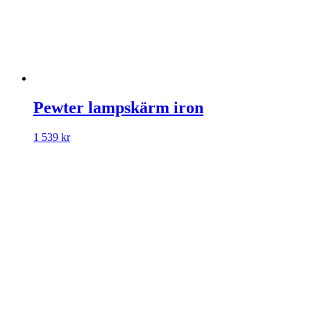
Pewter lampskärm iron
1 539
kr