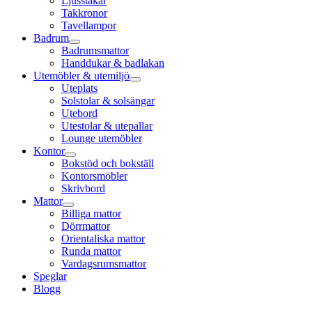
Ljusstakar
Takkronor
Tavellampor
Badrum
Badrumsmattor
Handdukar & badlakan
Utemöbler & utemiljö
Uteplats
Solstolar & solsängar
Utebord
Utestolar & utepallar
Lounge utemöbler
Kontor
Bokstöd och bokställ
Kontorsmöbler
Skrivbord
Mattor
Billiga mattor
Dörrmattor
Orientaliska mattor
Runda mattor
Vardagsrumsmattor
Speglar
Blogg