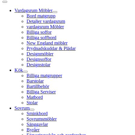
Vardagsrum Möbler
Bord matgrupp
Detaljer vardagsrum
vardagsrum Möbler
Billiga soffor
Billiga soffbord
New England möbler
Prydnadskuddar & Plädar
Designmöbler
Designsoffor
Designstolar
Kök
Billiga matgrupper
Barstolar
Bartillbehör
Billiga Serviser
Matbord
Stolar
Sovrum
Sminkbord
Sovrumsmöbler
Sänggavlar
Byråer