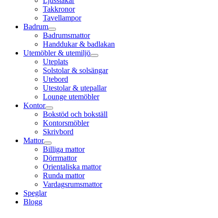
Ljusstakar
Takkronor
Tavellampor
Badrum
Badrumsmattor
Handdukar & badlakan
Utemöbler & utemiljö
Uteplats
Solstolar & solsängar
Utebord
Utestolar & utepallar
Lounge utemöbler
Kontor
Bokstöd och bokställ
Kontorsmöbler
Skrivbord
Mattor
Billiga mattor
Dörrmattor
Orientaliska mattor
Runda mattor
Vardagsrumsmattor
Speglar
Blogg