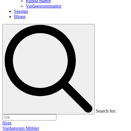
Runda mattor
Vardagsrumsmattor
Speglar
Blogg
Search for:
Hem
Vardagsrum Möbler