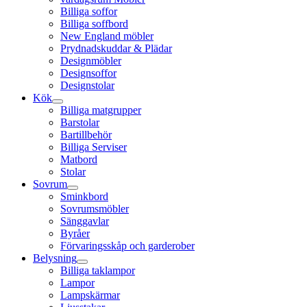
Billiga soffor
Billiga soffbord
New England möbler
Prydnadskuddar & Plädar
Designmöbler
Designsoffor
Designstolar
Kök
Billiga matgrupper
Barstolar
Bartillbehör
Billiga Serviser
Matbord
Stolar
Sovrum
Sminkbord
Sovrumsmöbler
Sänggavlar
Byråer
Förvaringsskåp och garderober
Belysning
Billiga taklampor
Lampor
Lampskärmar