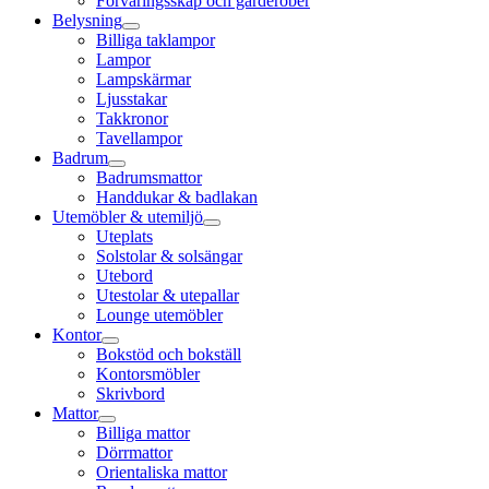
Förvaringsskåp och garderober
Belysning
Billiga taklampor
Lampor
Lampskärmar
Ljusstakar
Takkronor
Tavellampor
Badrum
Badrumsmattor
Handdukar & badlakan
Utemöbler & utemiljö
Uteplats
Solstolar & solsängar
Utebord
Utestolar & utepallar
Lounge utemöbler
Kontor
Bokstöd och bokställ
Kontorsmöbler
Skrivbord
Mattor
Billiga mattor
Dörrmattor
Orientaliska mattor