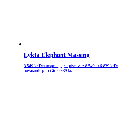
Lykta Elephant Mässing
8 549
kr
Det ursprungliga priset var: 8 549 kr.
6 839
kr
De
nuvarande priset är: 6 839 kr.