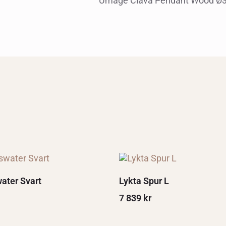
Umage Clava Pendant Wood Ø3
ater Svart
Lykta Spur L
7 839
kr