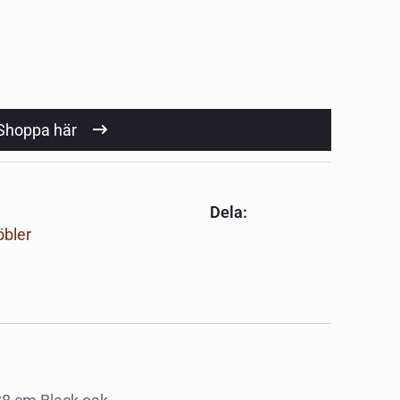
Shoppa här
Dela:
bler