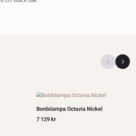
8 cm Black oak
Bordslampa Octavia Nickel
7 129
kr