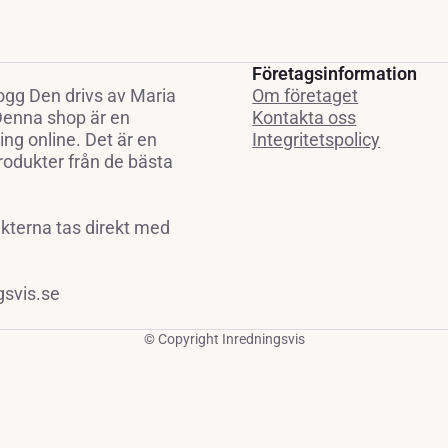
Företagsinformation
ogg Den drivs av Maria
Om företaget
 Denna shop är en
Kontakta oss
ng online. Det är en
Integritetspolicy
rodukter från de bästa
ukterna tas direkt med
gsvis.se
© Copyright Inredningsvis