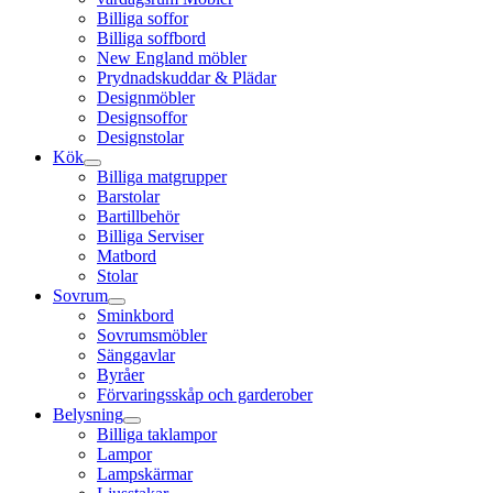
Billiga soffor
Billiga soffbord
New England möbler
Prydnadskuddar & Plädar
Designmöbler
Designsoffor
Designstolar
Kök
Billiga matgrupper
Barstolar
Bartillbehör
Billiga Serviser
Matbord
Stolar
Sovrum
Sminkbord
Sovrumsmöbler
Sänggavlar
Byråer
Förvaringsskåp och garderober
Belysning
Billiga taklampor
Lampor
Lampskärmar