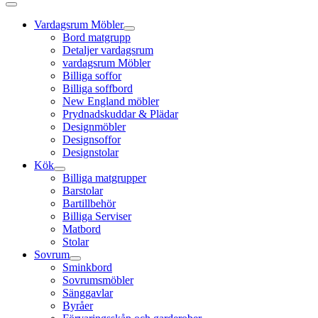
Vardagsrum Möbler
Bord matgrupp
Detaljer vardagsrum
vardagsrum Möbler
Billiga soffor
Billiga soffbord
New England möbler
Prydnadskuddar & Plädar
Designmöbler
Designsoffor
Designstolar
Kök
Billiga matgrupper
Barstolar
Bartillbehör
Billiga Serviser
Matbord
Stolar
Sovrum
Sminkbord
Sovrumsmöbler
Sänggavlar
Byråer