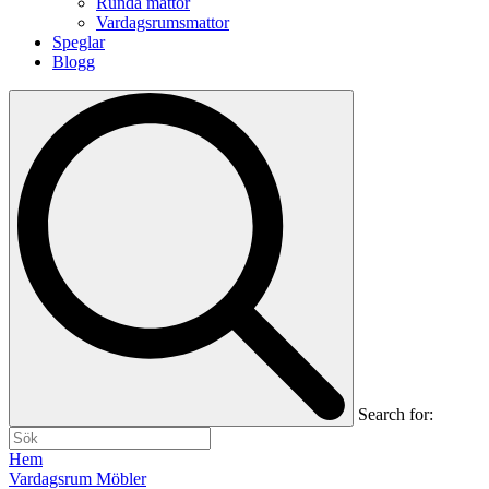
Runda mattor
Vardagsrumsmattor
Speglar
Blogg
Search for:
Hem
Vardagsrum Möbler