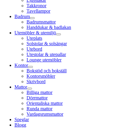
Ljusstakar
Takkronor
Tavellampor
Badrum
Badrumsmattor
Handdukar & badlakan
Utemöbler & utemiljö
Uteplats
Solstolar & solsängar
Utebord
Utestolar & utepallar
Lounge utemöbler
Kontor
Bokstöd och bokställ
Kontorsmöbler
Skrivbord
Mattor
Billiga mattor
Dörrmattor
Orientaliska mattor
Runda mattor
Vardagsrumsmattor
Speglar
Blogg