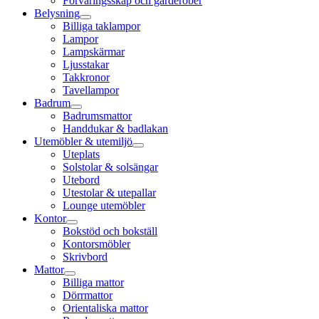
Förvaringsskåp och garderober
Belysning
Billiga taklampor
Lampor
Lampskärmar
Ljusstakar
Takkronor
Tavellampor
Badrum
Badrumsmattor
Handdukar & badlakan
Utemöbler & utemiljö
Uteplats
Solstolar & solsängar
Utebord
Utestolar & utepallar
Lounge utemöbler
Kontor
Bokstöd och bokställ
Kontorsmöbler
Skrivbord
Mattor
Billiga mattor
Dörrmattor
Orientaliska mattor