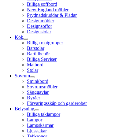
Billiga soffbord
New England möbler
Prydnadskuddar & Plädar
Designmöbler
Designsoffor
Designstolar
Kök
Billiga matgrupper
Barstolar
Bartillbehör
Billiga Serviser
Matbord
Stolar
Sovrum
Sminkbord
Sovrumsmöbler
Sänggavlar
Byråer
Förvaringsskåp och garderober
Belysning
Billiga taklampor
Lampor
Lampskärmar
Ljusstakar
Takkronor