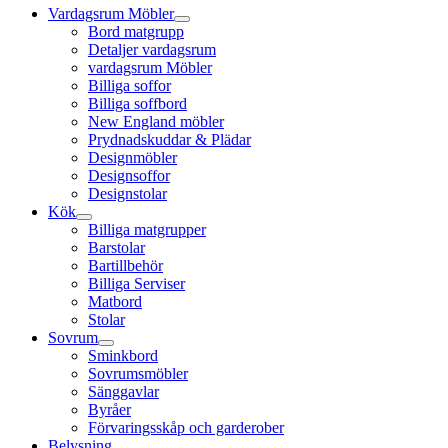
Vardagsrum Möbler
Bord matgrupp
Detaljer vardagsrum
vardagsrum Möbler
Billiga soffor
Billiga soffbord
New England möbler
Prydnadskuddar & Plädar
Designmöbler
Designsoffor
Designstolar
Kök
Billiga matgrupper
Barstolar
Bartillbehör
Billiga Serviser
Matbord
Stolar
Sovrum
Sminkbord
Sovrumsmöbler
Sänggavlar
Byråer
Förvaringsskåp och garderober
Belysning