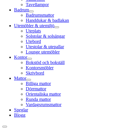
Tavellampor
Badrum
Badrumsmattor
Handdukar & badlakan
Utemöbler & utemiljö
Uteplats
Solstolar & solsängar
Utebord
Utestolar & utepallar
Lounge utemöbler
Kontor
Bokstöd och bokställ
Kontorsmöbler
Skrivbord
Mattor
Billiga mattor
Dörrmattor
Orientaliska mattor
Runda mattor
Vardagsrumsmattor
Speglar
Blogg