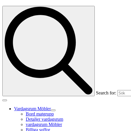
Search for:
Vardagsrum Möbler
Bord matgrupp
Detaljer vardagsrum
vardagsrum Möbler
Billiga soffor