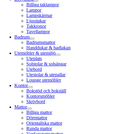
Billiga taklampor
Lampor
Lampskärmar
Ljusstakar
Takkronor
Tavellampor
Badrum
Badrumsmattor
Handdukar & badlakan
Utemöbler & utemiljö
Uteplats
Solstolar & solsängar
Utebord
Utestolar & utepallar
Lounge utemöbler
Kontor
Bokstöd och bokställ
Kontorsmöbler
Skrivbord
Mattor
Billiga mattor
Dörrmattor
Orientaliska mattor
Runda mattor
Vardagsrumsmattor