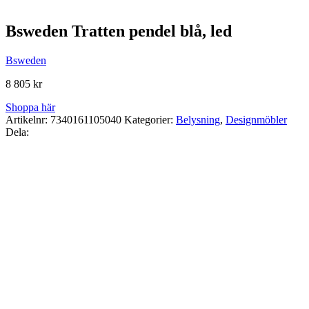
Bsweden Tratten pendel blå, led
Bsweden
8 805
kr
Shoppa här
Artikelnr:
7340161105040
Kategorier:
Belysning
,
Designmöbler
Dela: