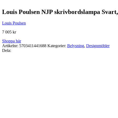
Louis Poulsen NJP skrivbordslampa Svart, 
Louis Poulsen
7 005
kr
Shoppa här
Artikelnr:
5703411441688
Kategorier:
Belysning
,
Designmöbler
Dela: