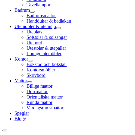
Tavellampor
Badrum
Badrumsmattor
Handdukar & badlakan
Utemöbler & utemiljö
Uteplats
Solstolar & solsängar
Utebord
Utestolar & utepallar
Lounge utemöbler
Kontor
Bokstöd och bokställ
Kontorsmöbler
Skrivbord
Mattor
Billiga mattor
Dörrmattor
Orientaliska mattor
Runda mattor
Vardagsrumsmattor
Speglar
Blogg