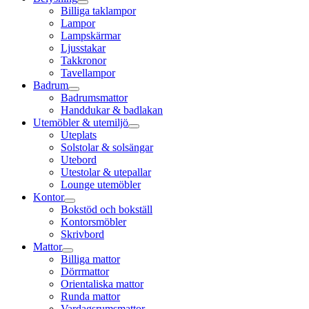
Billiga taklampor
Lampor
Lampskärmar
Ljusstakar
Takkronor
Tavellampor
Badrum
Badrumsmattor
Handdukar & badlakan
Utemöbler & utemiljö
Uteplats
Solstolar & solsängar
Utebord
Utestolar & utepallar
Lounge utemöbler
Kontor
Bokstöd och bokställ
Kontorsmöbler
Skrivbord
Mattor
Billiga mattor
Dörrmattor
Orientaliska mattor
Runda mattor
Vardagsrumsmattor