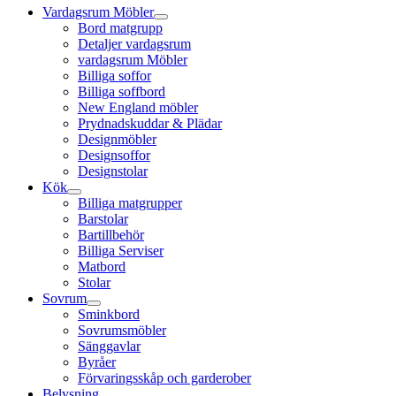
Vardagsrum Möbler
Bord matgrupp
Detaljer vardagsrum
vardagsrum Möbler
Billiga soffor
Billiga soffbord
New England möbler
Prydnadskuddar & Plädar
Designmöbler
Designsoffor
Designstolar
Kök
Billiga matgrupper
Barstolar
Bartillbehör
Billiga Serviser
Matbord
Stolar
Sovrum
Sminkbord
Sovrumsmöbler
Sänggavlar
Byråer
Förvaringsskåp och garderober
Belysning