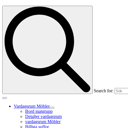
Search for:
Vardagsrum Möbler
Bord matgrupp
Detaljer vardagsrum
vardagsrum Möbler
Billiga soffor