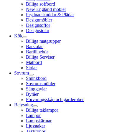
Billiga soffbord
New England möbler
Prydnadskuddar & Plädar
Designmöbler
Designsoffor
Designstolar
Kök
Billiga matgrupper
Barstolar
Bartillbehör
Billiga Serviser
Matbord
Stolar
Sovrum
Sminkbord
Sovrumsmöbler
Sänggavlar
Byråer
Förvaringsskåp och garderober
Belysning
Billiga taklampor
Lampor
Lampskärmar
Ljusstakar
Takkronor