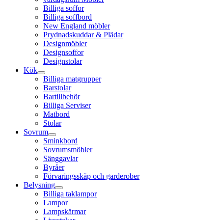
Billiga soffor
Billiga soffbord
New England möbler
Prydnadskuddar & Plädar
Designmöbler
Designsoffor
Designstolar
Kök
Billiga matgrupper
Barstolar
Bartillbehör
Billiga Serviser
Matbord
Stolar
Sovrum
Sminkbord
Sovrumsmöbler
Sänggavlar
Byråer
Förvaringsskåp och garderober
Belysning
Billiga taklampor
Lampor
Lampskärmar