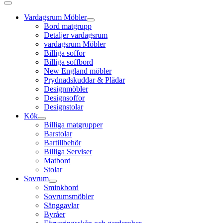
Vardagsrum Möbler
Bord matgrupp
Detaljer vardagsrum
vardagsrum Möbler
Billiga soffor
Billiga soffbord
New England möbler
Prydnadskuddar & Plädar
Designmöbler
Designsoffor
Designstolar
Kök
Billiga matgrupper
Barstolar
Bartillbehör
Billiga Serviser
Matbord
Stolar
Sovrum
Sminkbord
Sovrumsmöbler
Sänggavlar
Byråer