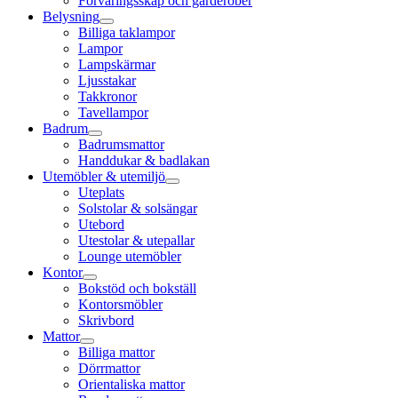
Förvaringsskåp och garderober
Belysning
Billiga taklampor
Lampor
Lampskärmar
Ljusstakar
Takkronor
Tavellampor
Badrum
Badrumsmattor
Handdukar & badlakan
Utemöbler & utemiljö
Uteplats
Solstolar & solsängar
Utebord
Utestolar & utepallar
Lounge utemöbler
Kontor
Bokstöd och bokställ
Kontorsmöbler
Skrivbord
Mattor
Billiga mattor
Dörrmattor
Orientaliska mattor