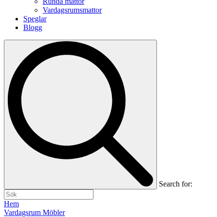
Runda mattor
Vardagsrumsmattor
Speglar
Blogg
Search for:
Hem
Vardagsrum Möbler