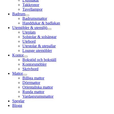
Ljusstakar
Takkronor
Tavellampor
Badrum
Badrumsmattor
Handdukar & badlakan
Utemöbler & utemiljö
Uteplats
Solstolar & solsängar
Utebord
Utestolar & utepallar
Lounge utemöbler
Kontor
Bokstöd och bokställ
Kontorsmöbler
Skrivbord
Mattor
Billiga mattor
Dörrmattor
Orientaliska mattor
Runda mattor
Vardagsrumsmattor
Speglar
Blogg