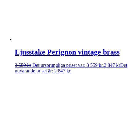
Ljusstake Perignon vintage brass
3 559
kr
Det ursprungliga priset var: 3 559 kr.
2 847
kr
Det
nuvarande priset är: 2 847 kr.