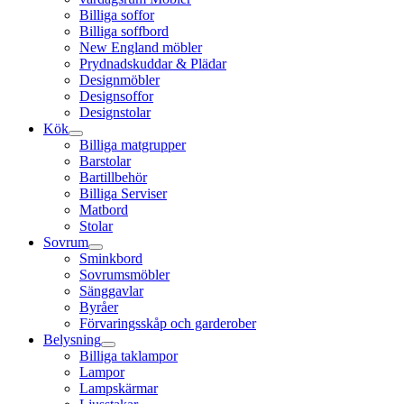
Billiga soffor
Billiga soffbord
New England möbler
Prydnadskuddar & Plädar
Designmöbler
Designsoffor
Designstolar
Kök
Billiga matgrupper
Barstolar
Bartillbehör
Billiga Serviser
Matbord
Stolar
Sovrum
Sminkbord
Sovrumsmöbler
Sänggavlar
Byråer
Förvaringsskåp och garderober
Belysning
Billiga taklampor
Lampor
Lampskärmar