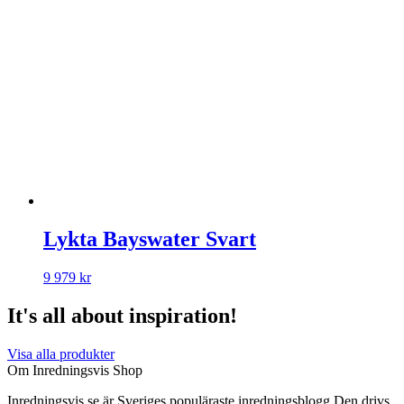
Lykta Bayswater Svart
9 979
kr
It's all about inspiration!
Visa alla produkter
Om Inredningsvis Shop
Inredningsvis.se är Sveriges populäraste inredningsblogg Den drivs