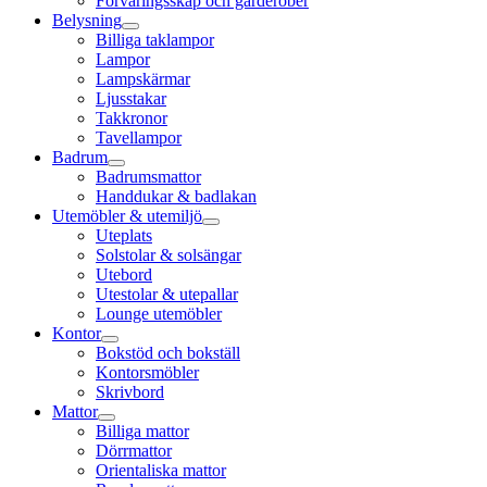
Förvaringsskåp och garderober
Belysning
Billiga taklampor
Lampor
Lampskärmar
Ljusstakar
Takkronor
Tavellampor
Badrum
Badrumsmattor
Handdukar & badlakan
Utemöbler & utemiljö
Uteplats
Solstolar & solsängar
Utebord
Utestolar & utepallar
Lounge utemöbler
Kontor
Bokstöd och bokställ
Kontorsmöbler
Skrivbord
Mattor
Billiga mattor
Dörrmattor
Orientaliska mattor