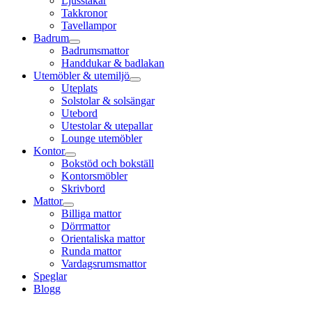
Ljusstakar
Takkronor
Tavellampor
Badrum
Badrumsmattor
Handdukar & badlakan
Utemöbler & utemiljö
Uteplats
Solstolar & solsängar
Utebord
Utestolar & utepallar
Lounge utemöbler
Kontor
Bokstöd och bokställ
Kontorsmöbler
Skrivbord
Mattor
Billiga mattor
Dörrmattor
Orientaliska mattor
Runda mattor
Vardagsrumsmattor
Speglar
Blogg