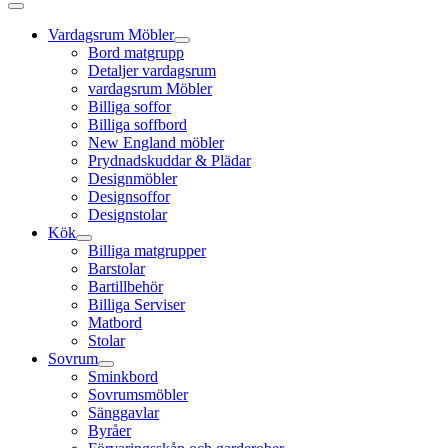
Vardagsrum Möbler
Bord matgrupp
Detaljer vardagsrum
vardagsrum Möbler
Billiga soffor
Billiga soffbord
New England möbler
Prydnadskuddar & Plädar
Designmöbler
Designsoffor
Designstolar
Kök
Billiga matgrupper
Barstolar
Bartillbehör
Billiga Serviser
Matbord
Stolar
Sovrum
Sminkbord
Sovrumsmöbler
Sänggavlar
Byråer