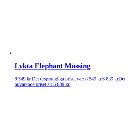
Lykta Elephant Mässing
8 549
kr
Det ursprungliga priset var: 8 549 kr.
6 839
kr
Det
nuvarande priset är: 6 839 kr.