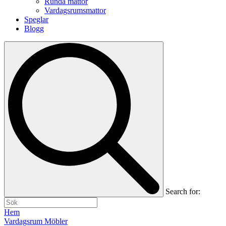
Runda mattor
Vardagsrumsmattor
Speglar
Blogg
Search for:
Hem
Vardagsrum Möbler