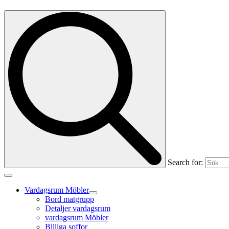
Search for:
Vardagsrum Möbler
Bord matgrupp
Detaljer vardagsrum
vardagsrum Möbler
Billiga soffor