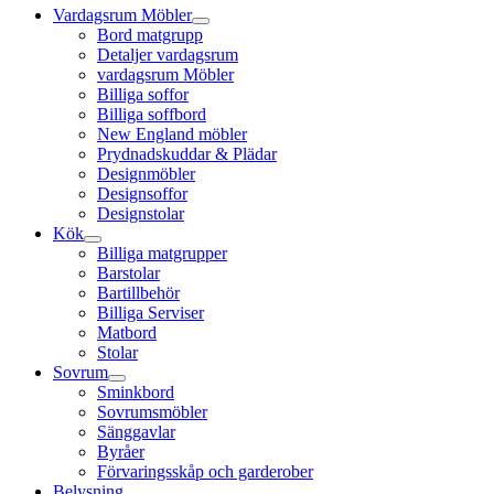
Vardagsrum Möbler
Bord matgrupp
Detaljer vardagsrum
vardagsrum Möbler
Billiga soffor
Billiga soffbord
New England möbler
Prydnadskuddar & Plädar
Designmöbler
Designsoffor
Designstolar
Kök
Billiga matgrupper
Barstolar
Bartillbehör
Billiga Serviser
Matbord
Stolar
Sovrum
Sminkbord
Sovrumsmöbler
Sänggavlar
Byråer
Förvaringsskåp och garderober
Belysning