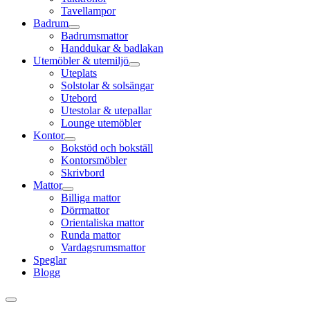
Tavellampor
Badrum
Badrumsmattor
Handdukar & badlakan
Utemöbler & utemiljö
Uteplats
Solstolar & solsängar
Utebord
Utestolar & utepallar
Lounge utemöbler
Kontor
Bokstöd och bokställ
Kontorsmöbler
Skrivbord
Mattor
Billiga mattor
Dörrmattor
Orientaliska mattor
Runda mattor
Vardagsrumsmattor
Speglar
Blogg