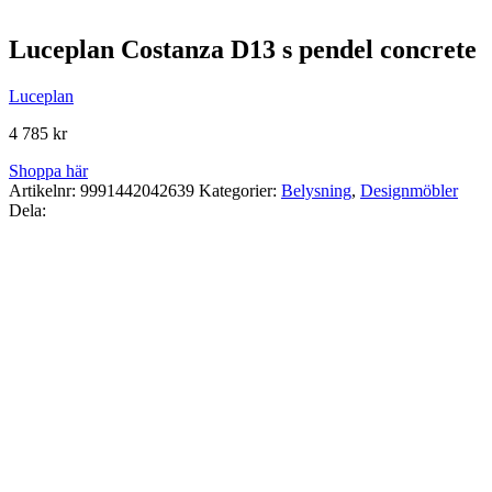
Luceplan Costanza D13 s pendel concrete
Luceplan
4 785
kr
Shoppa här
Artikelnr:
9991442042639
Kategorier:
Belysning
,
Designmöbler
Dela: