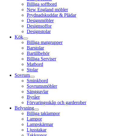
Billiga soffbord
New England möbler
Prydnadskuddar & Plädar
Designmöbler
Designsoffor
Designstolar
Kök
Billiga matgrupper
Barstolar
Bartillbehör
Billiga Serviser
Matbord
Stolar
Sovrum
Sminkbord
Sovrumsmöbler
Sänggavlar
Byråer
Förvaringsskåp och garderober
Belysning
Billiga taklampor
Lampor
Lampskärmar
Ljusstakar
Takkronor