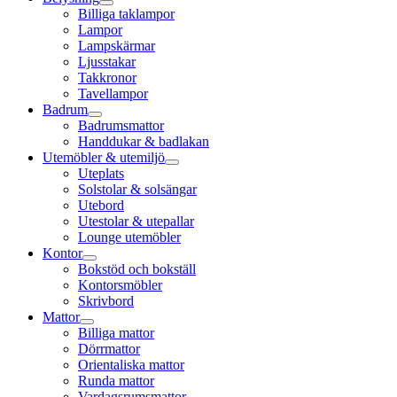
Billiga taklampor
Lampor
Lampskärmar
Ljusstakar
Takkronor
Tavellampor
Badrum
Badrumsmattor
Handdukar & badlakan
Utemöbler & utemiljö
Uteplats
Solstolar & solsängar
Utebord
Utestolar & utepallar
Lounge utemöbler
Kontor
Bokstöd och bokställ
Kontorsmöbler
Skrivbord
Mattor
Billiga mattor
Dörrmattor
Orientaliska mattor
Runda mattor
Vardagsrumsmattor