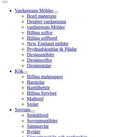
Vardagsrum Möbler
Bord matgrupp
Detaljer vardagsrum
vardagsrum Möbler
Billiga soffor
Billiga soffbord
New England möbler
Prydnadskuddar & Plädar
Designmöbler
Designsoffor
Designstolar
Kök
Billiga matgrupper
Barstolar
Bartillbehör
Billiga Serviser
Matbord
Stolar
Sovrum
Sminkbord
Sovrumsmöbler
Sänggavlar
Byråer