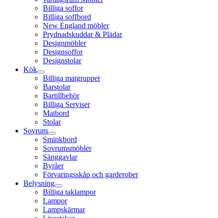
Billiga soffor
Billiga soffbord
New England möbler
Prydnadskuddar & Plädar
Designmöbler
Designsoffor
Designstolar
Kök
Billiga matgrupper
Barstolar
Bartillbehör
Billiga Serviser
Matbord
Stolar
Sovrum
Sminkbord
Sovrumsmöbler
Sänggavlar
Byråer
Förvaringsskåp och garderober
Belysning
Billiga taklampor
Lampor
Lampskärmar