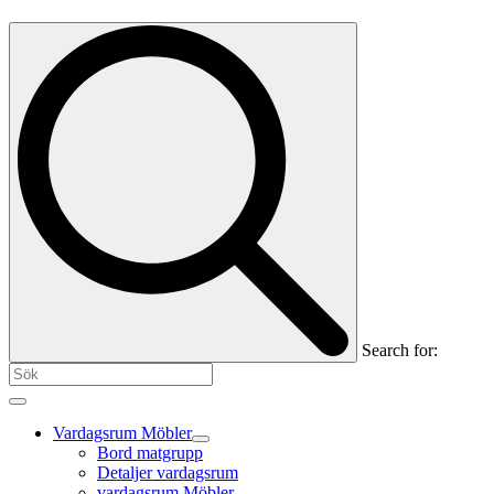
Search for:
Vardagsrum Möbler
Bord matgrupp
Detaljer vardagsrum
vardagsrum Möbler