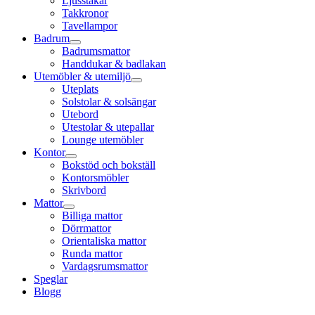
Ljusstakar
Takkronor
Tavellampor
Badrum
Badrumsmattor
Handdukar & badlakan
Utemöbler & utemiljö
Uteplats
Solstolar & solsängar
Utebord
Utestolar & utepallar
Lounge utemöbler
Kontor
Bokstöd och bokställ
Kontorsmöbler
Skrivbord
Mattor
Billiga mattor
Dörrmattor
Orientaliska mattor
Runda mattor
Vardagsrumsmattor
Speglar
Blogg