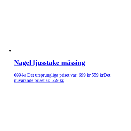
Nagel ljusstake mässing
699
kr
Det ursprungliga priset var: 699 kr.
559
kr
Det
nuvarande priset är: 559 kr.