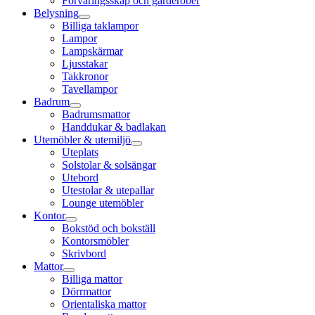
Förvaringsskåp och garderober
Belysning
Billiga taklampor
Lampor
Lampskärmar
Ljusstakar
Takkronor
Tavellampor
Badrum
Badrumsmattor
Handdukar & badlakan
Utemöbler & utemiljö
Uteplats
Solstolar & solsängar
Utebord
Utestolar & utepallar
Lounge utemöbler
Kontor
Bokstöd och bokställ
Kontorsmöbler
Skrivbord
Mattor
Billiga mattor
Dörrmattor
Orientaliska mattor