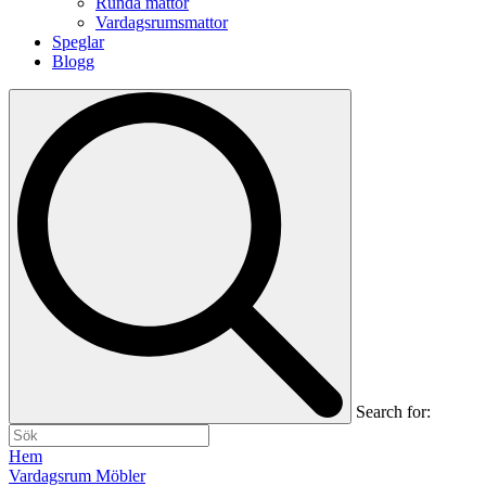
Runda mattor
Vardagsrumsmattor
Speglar
Blogg
Search for:
Hem
Vardagsrum Möbler